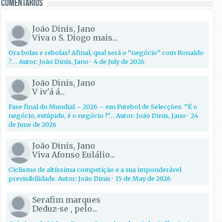
Comentários
João Dinis, Jano
Viva o S. Diogo mais...
Ora bolas e rebolas! Afinal, qual será o “negócio” com Ronaldo
?… Autor: João Dinis, Jano
·
4 de July de 2026
João Dinis, Jano
V iv'á á...
Fase final do Mundial – 2026 – em Futebol de Selecções. “É o
negócio, estúpido, é o negócio !”… Autor: João Dinis, Jano
·
24
de June de 2026
João Dinis, Jano
Viva Afonso Eulálio...
Ciclismo de altíssima competição e a sua imponderável
previsibilidade. Autor: João Dinis
·
15 de May de 2026
Serafim marques
Deduz-se , pelo...