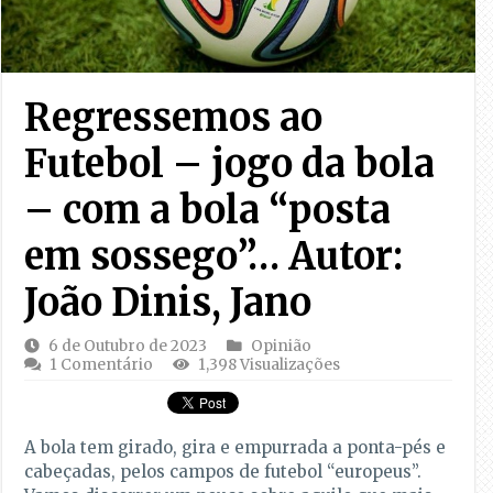
Regressemos ao
Futebol – jogo da bola
– com a bola “posta
em sossego”… Autor:
João Dinis, Jano
6 de Outubro de 2023
Opinião
1 Comentário
1,398 Visualizações
A bola tem girado, gira e empurrada a ponta-pés e
cabeçadas, pelos campos de futebol “europeus”.