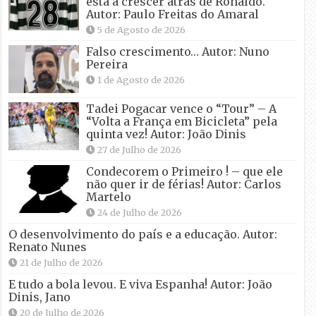
está a crescer atrás de Ronaldo.
Autor: Paulo Freitas do Amaral
5 de Agosto de 2026
Falso crescimento… Autor: Nuno
Pereira
1 de Agosto de 2026
Tadei Pogacar vence o “Tour” – A
“Volta a França em Bicicleta” pela
quinta vez! Autor: João Dinis
27 de Julho de 2026
Condecorem o Primeiro ! – que ele
não quer ir de férias! Autor: Carlos
Martelo
24 de Julho de 2026
O desenvolvimento do país e a educação. Autor:
Renato Nunes
21 de Julho de 2026
E tudo a bola levou. E viva Espanha! Autor: João
Dinis, Jano
20 de Julho de 2026