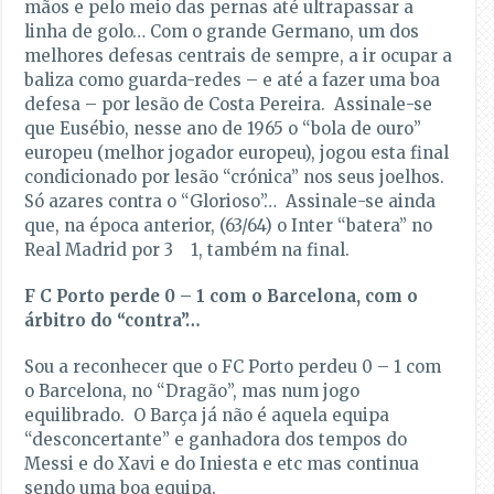
mãos e pelo meio das pernas até ultrapassar a
linha de golo… Com o grande Germano, um dos
melhores defesas centrais de sempre, a ir ocupar a
baliza como guarda-redes – e até a fazer uma boa
defesa – por lesão de Costa Pereira. Assinale-se
que Eusébio, nesse ano de 1965 o “bola de ouro”
europeu (melhor jogador europeu), jogou esta final
condicionado por lesão “crónica” nos seus joelhos.
Só azares contra o “Glorioso”…
Assinale-se ainda
que, na época anterior, (63/64) o Inter “batera” no
Real Madrid por 3 ­ 1, também na final.
F C Porto perde 0 – 1 com o Barcelona, com o
árbitro do “contra”…
Sou a reconhecer que o FC Porto perdeu 0 – 1 com
o Barcelona, no “Dragão”, mas num jogo
equilibrado. O Barça já não é aquela equipa
“desconcertante” e ganhadora dos tempos do
Messi e do Xavi e do Iniesta e etc mas continua
sendo uma boa equipa.