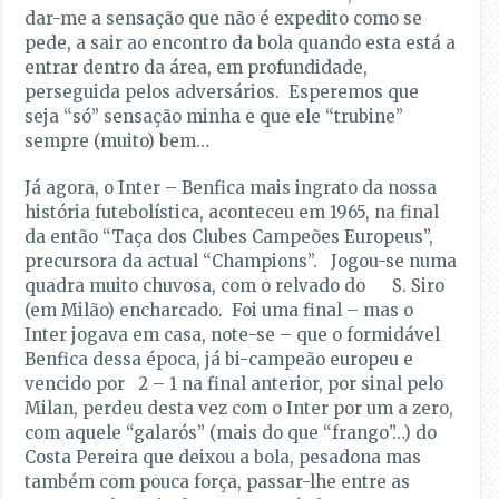
dar-me a sensação que não é expedito como se
pede, a sair ao encontro da bola quando esta está a
entrar dentro da área, em profundidade,
perseguida pelos adversários. Esperemos que
seja “só” sensação minha e que ele “trubine”
sempre (muito) bem…
Já agora, o Inter – Benfica mais ingrato da nossa
história futebolística, aconteceu em 1965, na final
da então “Taça dos Clubes Campeões Europeus”,
precursora da actual “Champions”. Jogou-se numa
quadra muito chuvosa, com o relvado do S. Siro
(em Milão) encharcado. Foi uma final – mas o
Inter jogava em casa, note-se – que o formidável
Benfica dessa época, já bi-campeão europeu e
vencido por 2 – 1 na final anterior, por sinal pelo
Milan, perdeu desta vez com o Inter por um a zero,
com aquele “galarós” (mais do que “frango”…) do
Costa Pereira que deixou a bola, pesadona mas
também com pouca força, passar-lhe entre as