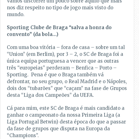
Vamos discorrer um pouco sobre aquilo que mais
nos diz respeito no tipo de jogo mais visto do
mundo.
Sporting Clube de Braga “salva a honra do
convento” (da bola…)
Com uma boa vitória – fora de casa – sobre um tal
“Union” (em Berlim), por 3 – 2, o SC de Braga foi a
única equipa portuguesa a vencer que as outras
três “europeias” perderam – Benfica – Porto –
Sporting. Pena é que o Braga também vá
defrontar, no seu grupo, o Real Madrid e o Nápoles,
dois dos “tubarões” que “caçam” na fase de Grupos
desta “Liga dos Campeões” da UEFA.
Cá para mim, este SC de Braga é mais candidato a
ganhar o campeonato da nossa Primeira Liga (a
Liga Portugal Betwin) desta época do que a passar
da fase de grupos que disputa na Europa da
“Champions”.