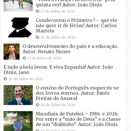
quinta vez! Autor: João Dinis
27 de Julho de 2026
Condecorem o Primeiro ! – que ele
não quer ir de férias! Autor: Carlos
Martelo
24 de Julho de 2026
O desenvolvimento do país e a educação.
Autor: Renato Nunes
21 de Julho de 2026
E tudo a bola levou. E viva Espanha! Autor: João
Dinis, Jano
20 de Julho de 2026
O ensino do Português esqueceu-se
dos livros eternos. Autor: Paulo
Freitas do Amaral
20 de Julho de 2026
Mundiais de Futebol – 1986 e 2026.
Por entre a “mão de Deus” e a classe
de um “diabinho”. Autor: João Dinis
18 de Julho de 2026