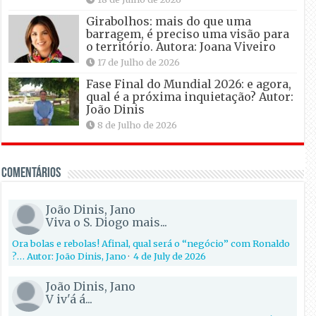
Girabolhos: mais do que uma
barragem, é preciso uma visão para
o território. Autora: Joana Viveiro
17 de Julho de 2026
Fase Final do Mundial 2026: e agora,
qual é a próxima inquietação? Autor:
João Dinis
8 de Julho de 2026
Comentários
João Dinis, Jano
Viva o S. Diogo mais...
Ora bolas e rebolas! Afinal, qual será o “negócio” com Ronaldo
?… Autor: João Dinis, Jano
·
4 de July de 2026
João Dinis, Jano
V iv'á á...