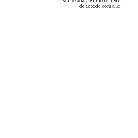
sinalizadas” e tudo foi feito
de acordo com a lei