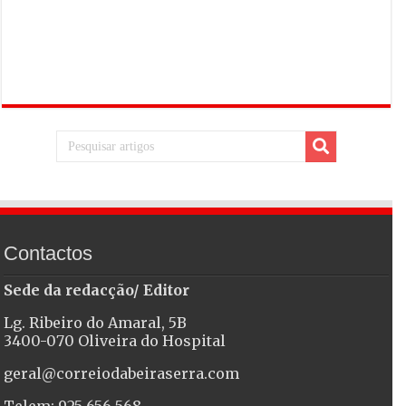
Contactos
Sede da redacção/ Editor
Lg. Ribeiro do Amaral, 5B
3400-070 Oliveira do Hospital
geral@correiodabeiraserra.com
Telem: 925 656 568