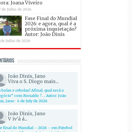
ora: Joana Viveiro
7 de Julho de 2026
Fase Final do Mundial
2026: e agora, qual é a
próxima inquietação?
Autor: João Dinis
 de Julho de 2026
ntários
João Dinis, Jano
Viva o S. Diogo mais...
 bolas e rebolas! Afinal, qual será o
gócio” com Ronaldo ?… Autor: João
is, Jano
·
4 de July de 2026
João Dinis, Jano
V iv'á á...
e final do Mundial – 2026 – em Futebol