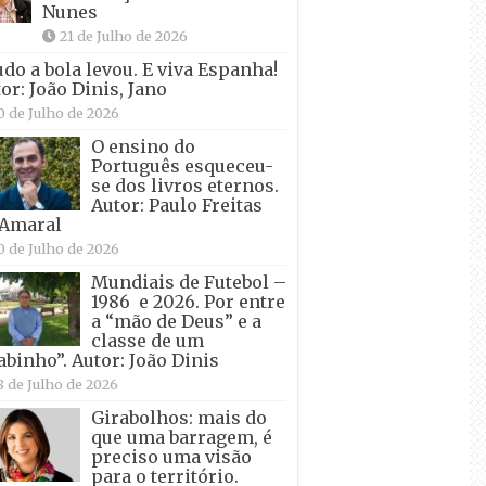
Nunes
21 de Julho de 2026
udo a bola levou. E viva Espanha!
or: João Dinis, Jano
0 de Julho de 2026
O ensino do
Português esqueceu-
se dos livros eternos.
Autor: Paulo Freitas
 Amaral
0 de Julho de 2026
Mundiais de Futebol –
1986 e 2026. Por entre
a “mão de Deus” e a
classe de um
abinho”. Autor: João Dinis
8 de Julho de 2026
Girabolhos: mais do
que uma barragem, é
preciso uma visão
para o território.