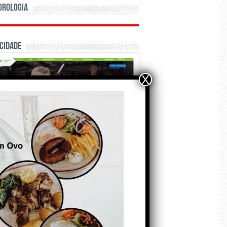
orologia
cidade
X
ÃO E CRÓNICAS
Matraquilhos… Autor:
Fernando Roldão
6 de Agosto de 2026
A marca Sporting em