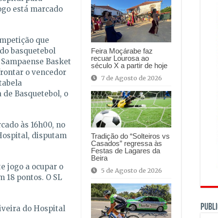
ogo está marcado
ompetição que
 do basquetebol
Feira Moçárabe faz
recuar Lourosa ao
 o Sampaense Basket
século X a partir de hoje
rontar o vencedor
7 de Agosto de 2026
tabela
a de Basquetebol, o
cado às 16h00, no
Hospital, disputam
Tradição do “Solteiros vs
Casados” regressa às
Festas de Lagares da
Beira
e jogo a ocupar o
5 de Agosto de 2026
om 18 pontos. O SL
PUBLI
iveira do Hospital