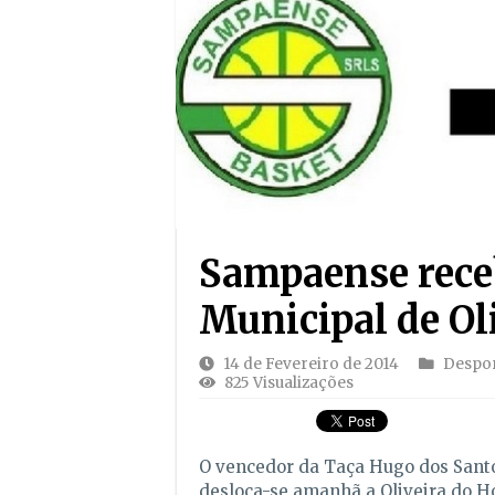
Sampaense receb
Municipal de Ol
14 de Fevereiro de 2014
Despo
825 Visualizações
O vencedor da Taça Hugo dos Santos
desloca-se amanhã a Oliveira do Ho