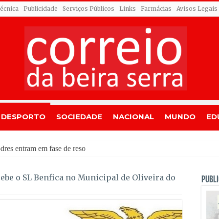
Técnica
Publicidade
Serviços Públicos
Links
Farmácias
Avisos Legais
DESPORTO
SOCIEDADE
NACIONAL
MUNDO
ED
dres entram em fase de resolução
be o SL Benfica no Municipal de Oliveira do
PUBLI