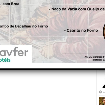
Fre
5
Joã
2
2