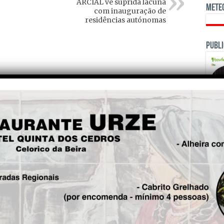
ARCIAL vê suprida lacuna
Mete
com inauguração de
residências autónomas
Publi
OPINI