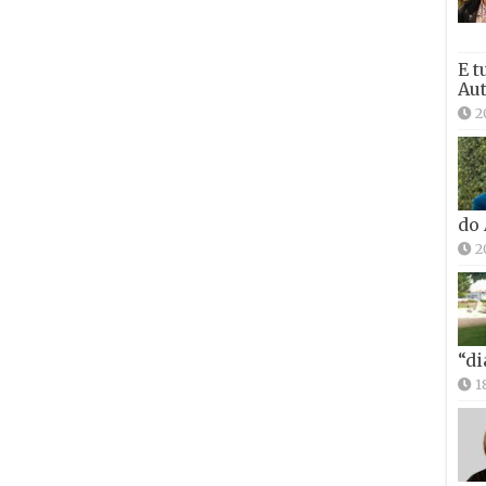
E t
Aut
2
do
2
“di
1