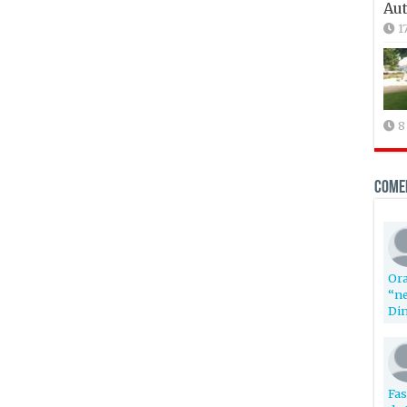
Aut
1
8
Come
Ora
“ne
Din
Fas