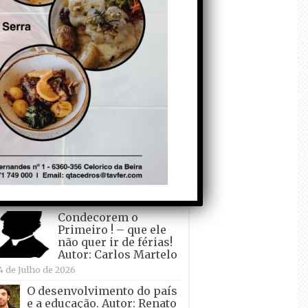
todo o mundo está a
crescer atrás de
Ronaldo. Autor: Paulo
itas do Amaral
 de Agosto de 2026
Falso crescimento…
Autor: Nuno Pereira
1 de Agosto de 2026
Tadei Pogacar vence o
“Tour” – A “Volta a
França em Bicicleta”
pela quinta vez! Autor:
o Dinis
7 de Julho de 2026
Condecorem o
Primeiro ! – que ele
não quer ir de férias!
Autor: Carlos Martelo
4 de Julho de 2026
O desenvolvimento do país
e a educação. Autor: Renato