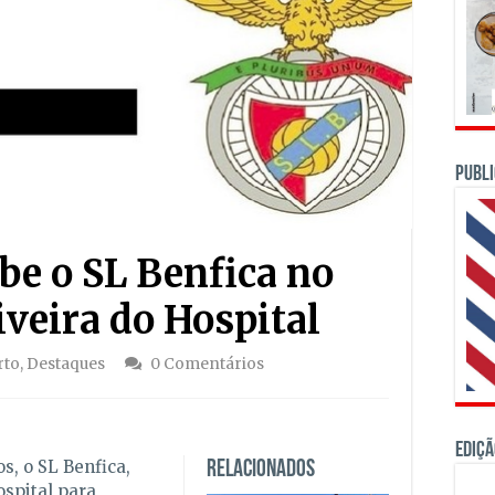
PUBLI
e o SL Benfica no
iveira do Hospital
rto
,
Destaques
0 Comentários
Ediçã
, o SL Benfica,
Relacionados
spital para