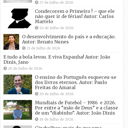
27 de Julho de 2026
Condecorem o Primeiro ! – que ele
não quer ir de férias! Autor: Carlos
Martelo
24 de Julho de 2026
O desenvolvimento do país e a educação.
Autor: Renato Nunes
21 de Julho de 2026
E tudo a bola levou. E viva Espanha! Autor: João
Dinis, Jano
20 de Julho de 2026
O ensino do Português esqueceu-se
dos livros eternos. Autor: Paulo
Freitas do Amaral
20 de Julho de 2026
Mundiais de Futebol – 1986 e 2026.
Por entre a “mão de Deus” e a classe
de um “diabinho”. Autor: João Dinis
18 de Julho de 2026