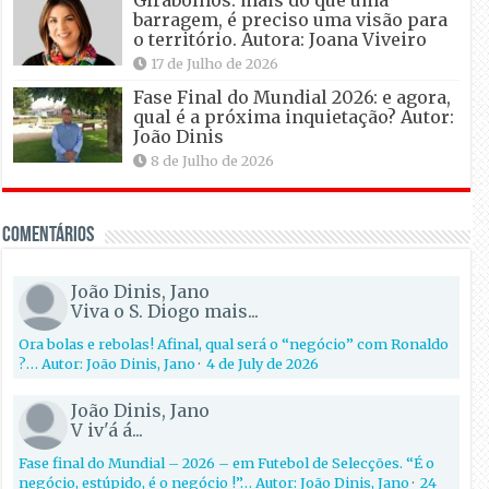
Girabolhos: mais do que uma
barragem, é preciso uma visão para
o território. Autora: Joana Viveiro
17 de Julho de 2026
Fase Final do Mundial 2026: e agora,
qual é a próxima inquietação? Autor:
João Dinis
8 de Julho de 2026
Comentários
João Dinis, Jano
Viva o S. Diogo mais...
Ora bolas e rebolas! Afinal, qual será o “negócio” com Ronaldo
?… Autor: João Dinis, Jano
·
4 de July de 2026
João Dinis, Jano
V iv'á á...
Fase final do Mundial – 2026 – em Futebol de Selecções. “É o
negócio, estúpido, é o negócio !”… Autor: João Dinis, Jano
·
24