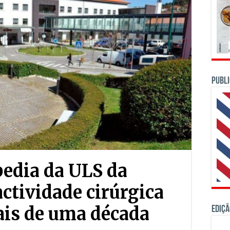
PUBLI
pedia da ULS da
ctividade cirúrgica
ais de uma década
Ediçã