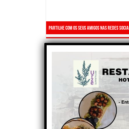
Partilhe com os seus amigos nas redes socia
Anterior
Águas Públicas da Serra da
Estrela (Seia, Gouveia e
Oliveira do Hospital)
implementam novo modelo
de facturação