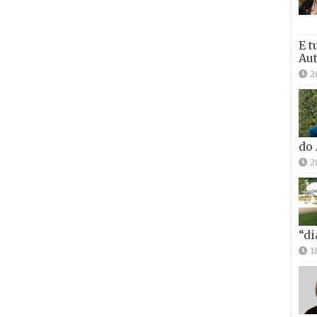
E t
Aut
2
do
2
“di
1