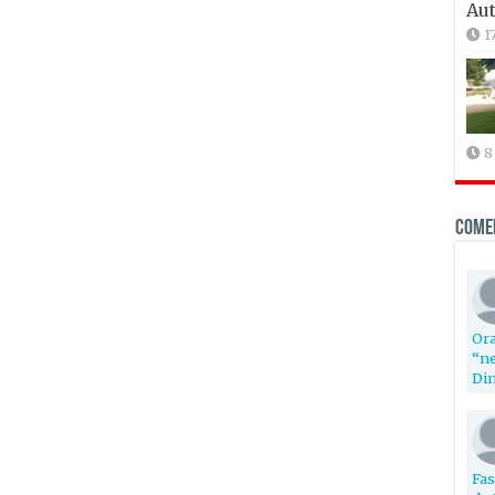
Aut
1
8
Come
Ora
“ne
Din
Fas