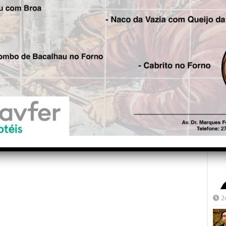
Fre
5
Joã
2
2