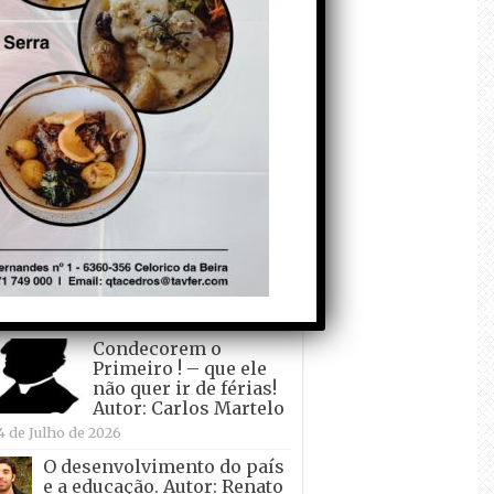
todo o mundo está a
crescer atrás de
Ronaldo. Autor: Paulo
itas do Amaral
 de Agosto de 2026
Falso crescimento…
Autor: Nuno Pereira
1 de Agosto de 2026
Tadei Pogacar vence o
“Tour” – A “Volta a
França em Bicicleta”
pela quinta vez! Autor:
o Dinis
7 de Julho de 2026
Condecorem o
Primeiro ! – que ele
não quer ir de férias!
Autor: Carlos Martelo
4 de Julho de 2026
O desenvolvimento do país
e a educação. Autor: Renato