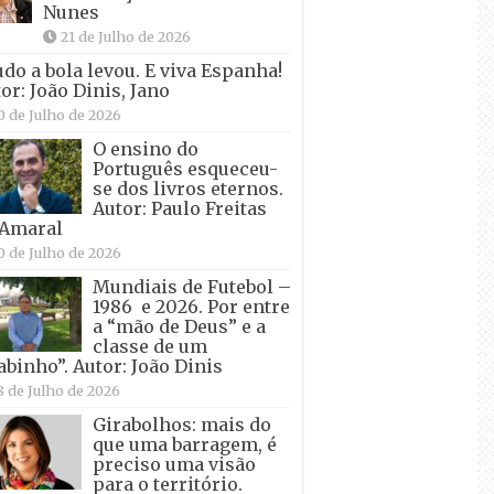
Nunes
21 de Julho de 2026
udo a bola levou. E viva Espanha!
or: João Dinis, Jano
0 de Julho de 2026
O ensino do
Português esqueceu-
se dos livros eternos.
Autor: Paulo Freitas
 Amaral
0 de Julho de 2026
Mundiais de Futebol –
1986 e 2026. Por entre
a “mão de Deus” e a
classe de um
abinho”. Autor: João Dinis
8 de Julho de 2026
Girabolhos: mais do
que uma barragem, é
preciso uma visão
para o território.