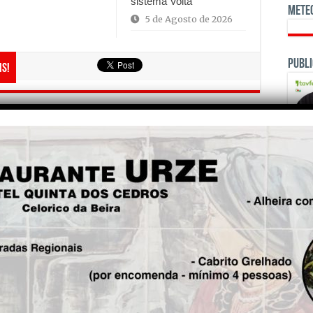
sistema Volta
Mete
5 de Agosto de 2026
Publi
is!
Seg.
EM503 em Meruge já se
encontra transitável após
deslizamento de terras
OPINI