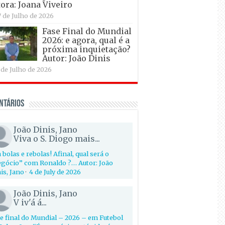
ora: Joana Viveiro
7 de Julho de 2026
Fase Final do Mundial
2026: e agora, qual é a
próxima inquietação?
Autor: João Dinis
 de Julho de 2026
ntários
João Dinis, Jano
Viva o S. Diogo mais...
 bolas e rebolas! Afinal, qual será o
gócio” com Ronaldo ?… Autor: João
is, Jano
·
4 de July de 2026
João Dinis, Jano
V iv'á á...
e final do Mundial – 2026 – em Futebol