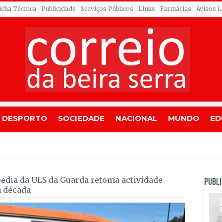
icha Técnica
Publicidade
Serviços Públicos
Links
Farmácias
Avisos L
DESPORTO
SOCIEDADE
NACIONAL
MUNDO
ED
ando Roldão
pedia da ULS da Guarda retoma actividade
PUBLI
a década