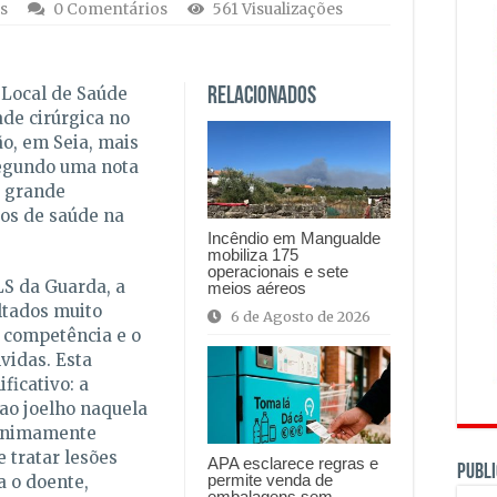
s
0 Comentários
561 Visualizações
 Local de Saúde
Relacionados
de cirúrgica no
o, em Seia, mais
segundo uma nota
 grande
dos de saúde na
Incêndio em Mangualde
mobiliza 175
operacionais e sete
S da Guarda, a
meios aéreos
ltados muito
6 de Agosto de 2026
a competência e o
vidas. Esta
ficativo: a
 ao joelho naquela
minimamente
 tratar lesões
APA esclarece regras e
PUBLI
permite venda de
a o doente,
embalagens sem