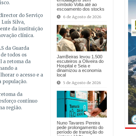
isco.
símbolo Volta até ao
escoamento dos stocks
director do Serviço
6 de Agosto de 2026
Luís Silva,
nte da instituição
ovação clínica.
LS da Guarda
 de todos os
JamBeiras levou 1.500
l a retoma da
escuteiros a Oliveira do
Hospital e Seia e
nhando a
dinamizou a economia
horar o acesso e a
local
à população.
5 de Agosto de 2026
 retoma da
esforço contínuo
na região.
Nuno Tavares Pereira
pede prolongamento do
período de transição do