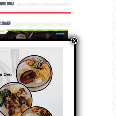
orologia
cidade
X
ÃO E CRÓNICAS
Matraquilhos… Autor:
Fernando Roldão
6 de Agosto de 2026
A marca Sporting em