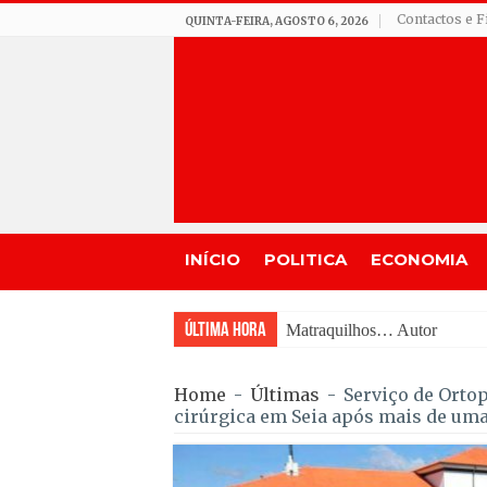
Contactos e F
QUINTA-FEIRA, AGOSTO 6, 2026
INÍCIO
POLITICA
ECONOMIA
Última Hora
Matraquilhos… Autor: Fern
Home
-
Últimas
-
Serviço de Orto
cirúrgica em Seia após mais de um