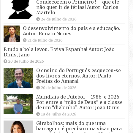
Condecorem o Primeiro ! – que ele
não quer ir de férias! Autor: Carlos
Martelo
24 de Julho de 2026
O desenvolvimento do país e a educação.
Autor: Renato Nunes
21 de Julho de 2026
E tudo a bola levou. E viva Espanha! Autor: João
Dinis, Jano
20 de Julho de 2026
O ensino do Português esqueceu-se
dos livros eternos. Autor: Paulo
Freitas do Amaral
20 de Julho de 2026
Mundiais de Futebol – 1986 e 2026.
Por entre a “mão de Deus” e a classe
de um “diabinho”. Autor: João Dinis
18 de Julho de 2026
Girabolhos: mais do que uma
barragem, é preciso uma visão para