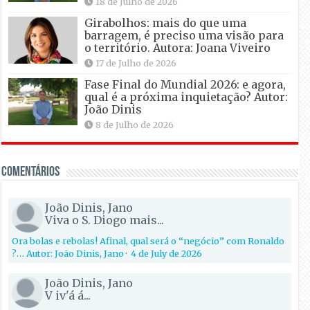
18 de Julho de 2026
Girabolhos: mais do que uma
barragem, é preciso uma visão para
o território. Autora: Joana Viveiro
17 de Julho de 2026
Fase Final do Mundial 2026: e agora,
qual é a próxima inquietação? Autor:
João Dinis
8 de Julho de 2026
Comentários
João Dinis, Jano
Viva o S. Diogo mais...
Ora bolas e rebolas! Afinal, qual será o “negócio” com Ronaldo
?… Autor: João Dinis, Jano
·
4 de July de 2026
João Dinis, Jano
V iv'á á...