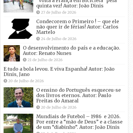
“Volta a França em Bicicleta” pela
quinta vez! Autor: João Dinis
27 de Julho de 2026
Condecorem o Primeiro ! – que ele
não quer ir de férias! Autor: Carlos
Martelo
24 de Julho de 2026
O desenvolvimento do país e a educação.
Autor: Renato Nunes
21 de Julho de 2026
E tudo a bola levou. E viva Espanha! Autor: João
Dinis, Jano
20 de Julho de 2026
O ensino do Português esqueceu-se
dos livros eternos. Autor: Paulo
Freitas do Amaral
20 de Julho de 2026
Mundiais de Futebol – 1986 e 2026.
Por entre a “mão de Deus” e a classe
de um “diabinho”. Autor: João Dinis