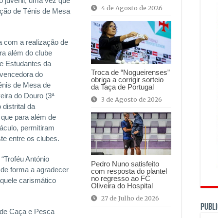
 juvenil, uma vez que
4 de Agosto de 2026
ação de Ténis de Mesa
a com a realização de
ra além do clube
de Estudantes da
Troca de “Nogueirenses”
(vencedora do
obriga a corrigir sorteio
Ténis de Mesa de
da Taça de Portugal
eira do Douro (3ª
3 de Agosto de 2026
distrital da
 que para além de
áculo, permitiram
te entre os clubes.
“Troféu António
Pedro Nuno satisfeito
, de forma a agradecer
com resposta do plantel
no regresso ao FC
aquele carismático
Oliveira do Hospital
27 de Julho de 2026
PUBLI
e de Caça e Pesca