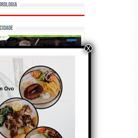
orologia
cidade
X
ÃO E CRÓNICAS
Matraquilhos… Autor:
Fernando Roldão
6 de Agosto de 2026
A marca Sporting em