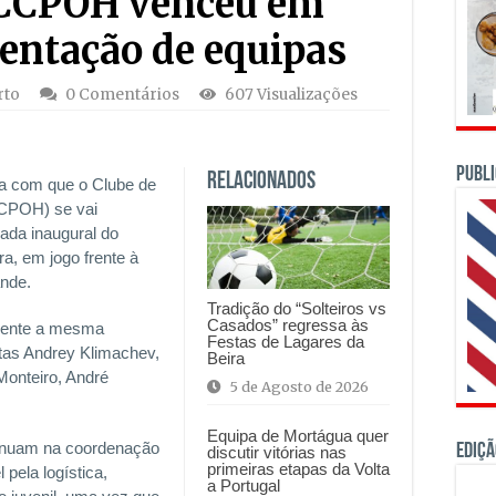
 CCPOH venceu em
sentação de equipas
rto
0 Comentários
607 Visualizações
PUBLI
Relacionados
sa com que o Clube de
CCPOH) se vai
nada inaugural do
a, em jogo frente à
nde.
Tradição do “Solteiros vs
Casados” regressa às
mente a mesma
Festas de Lagares da
tas Andrey Klimachev,
Beira
Monteiro, André
5 de Agosto de 2026
Equipa de Mortágua quer
tinuam na coordenação
Ediçã
discutir vitórias nas
primeiras etapas da Volta
 pela logística,
a Portugal