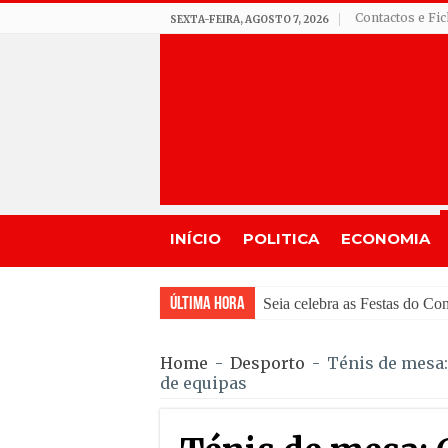
Contactos e Fi
SEXTA-FEIRA, AGOSTO 7, 2026
INÍCIO
POLITICA
ECONOMIA
Última Hora
GNR de Gouveia desmante
Home
-
Desporto
-
Ténis de mesa
de equipas