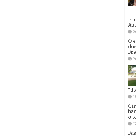
E t
Aut
2
O e
dos
Fre
2
“di
1
Gir
bar
o t
1
Fas