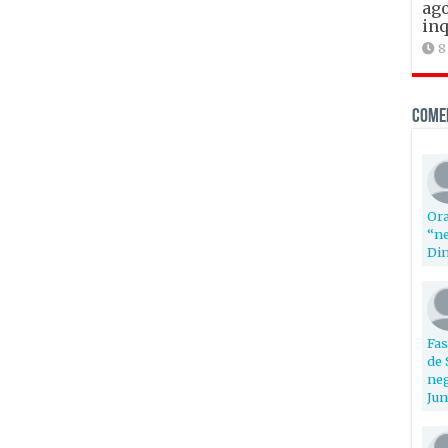
ago
inq
8
Come
Ora
“ne
Din
Fas
de 
neg
Jun