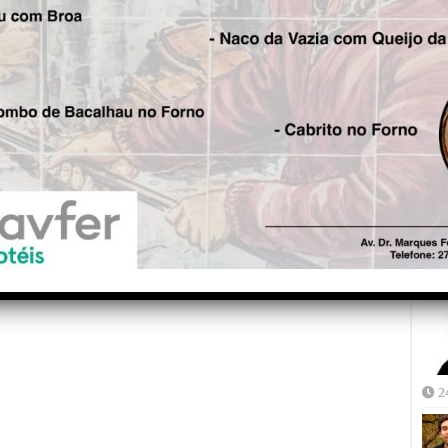
Fre
5
Joã
2
2