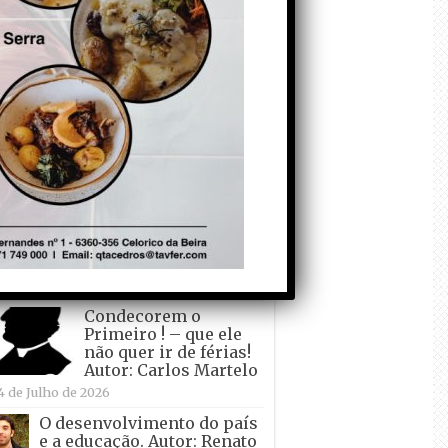
todo o mundo está a
crescer atrás de
Ronaldo. Autor: Paulo
itas do Amaral
 de Agosto de 2026
Falso crescimento…
Autor: Nuno Pereira
1 de Agosto de 2026
Tadei Pogacar vence o
“Tour” – A “Volta a
França em Bicicleta”
pela quinta vez! Autor:
o Dinis
7 de Julho de 2026
Condecorem o
Primeiro ! – que ele
não quer ir de férias!
Autor: Carlos Martelo
4 de Julho de 2026
O desenvolvimento do país
e a educação. Autor: Renato