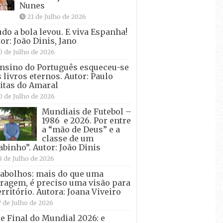
Nunes
21 de Julho de 2026
udo a bola levou. E viva Espanha!
or: João Dinis, Jano
0 de Julho de 2026
nsino do Português esqueceu-se
 livros eternos. Autor: Paulo
itas do Amaral
0 de Julho de 2026
Mundiais de Futebol –
1986 e 2026. Por entre
a “mão de Deus” e a
classe de um
abinho”. Autor: João Dinis
8 de Julho de 2026
abolhos: mais do que uma
ragem, é preciso uma visão para
erritório. Autora: Joana Viveiro
7 de Julho de 2026
e Final do Mundial 2026: e