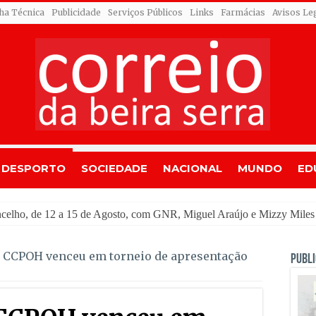
cha Técnica
Publicidade
Serviços Públicos
Links
Farmácias
Avisos Le
DESPORTO
SOCIEDADE
NACIONAL
MUNDO
ED
: CCPOH venceu em torneio de apresentação
PUBLI