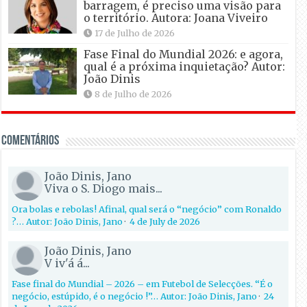
barragem, é preciso uma visão para
o território. Autora: Joana Viveiro
17 de Julho de 2026
Fase Final do Mundial 2026: e agora,
qual é a próxima inquietação? Autor:
João Dinis
8 de Julho de 2026
Comentários
João Dinis, Jano
Viva o S. Diogo mais...
Ora bolas e rebolas! Afinal, qual será o “negócio” com Ronaldo
?… Autor: João Dinis, Jano
·
4 de July de 2026
João Dinis, Jano
V iv'á á...
Fase final do Mundial – 2026 – em Futebol de Selecções. “É o
negócio, estúpido, é o negócio !”… Autor: João Dinis, Jano
·
24