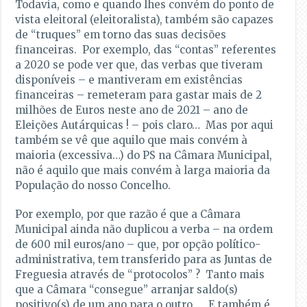
Todavia, como e quando lhes convém do ponto de
vista eleitoral (eleitoralista), também são capazes
de “truques” em torno das suas decisões
financeiras. Por exemplo, das “contas” referentes
a 2020 se pode ver que, das verbas que tiveram
disponíveis – e mantiveram em existências
financeiras – remeteram para gastar mais de 2
milhões de Euros neste ano de 2021 – ano de
Eleições Autárquicas ! – pois claro… Mas por aqui
também se vê que aquilo que mais convém à
maioria (excessiva…) do PS na Câmara Municipal,
não é aquilo que mais convém à larga maioria da
População do nosso Concelho.
Por exemplo, por que razão é que a Câmara
Municipal ainda não duplicou a verba – na ordem
de 600 mil euros/ano – que, por opção político-
administrativa, tem transferido para as Juntas de
Freguesia através de “protocolos” ? Tanto mais
que a Câmara “consegue” arranjar saldo(s)
positivo(s) de um ano para o outro… E também é