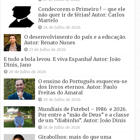
Condecorem o Primeiro ! – que ele
não quer ir de férias! Autor: Carlos
Martelo
24 de Julho de 2026
O desenvolvimento do país e a educação.
Autor: Renato Nunes
21 de Julho de 2026
E tudo a bola levou. E viva Espanha! Autor: João
Dinis, Jano
20 de Julho de 2026
O ensino do Português esqueceu-se
dos livros eternos. Autor: Paulo
Freitas do Amaral
20 de Julho de 2026
Mundiais de Futebol – 1986 e 2026.
Por entre a “mão de Deus” e a classe
de um “diabinho”. Autor: João Dinis
18 de Julho de 2026
Girabolhos: mais do que uma