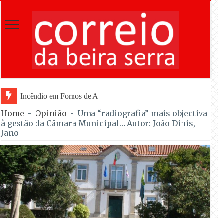
Incêndio em Fornos de Algodres reacende após ter entrado em
Home
-
Opinião
-
Uma “radiografia” mais objectiva
à gestão da Câmara Municipal… Autor: João Dinis,
Jano