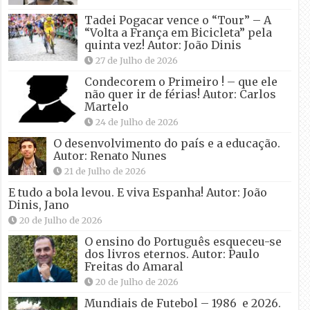
Tadei Pogacar vence o “Tour” – A
“Volta a França em Bicicleta” pela
quinta vez! Autor: João Dinis
27 de Julho de 2026
Condecorem o Primeiro ! – que ele
não quer ir de férias! Autor: Carlos
Martelo
24 de Julho de 2026
O desenvolvimento do país e a educação.
Autor: Renato Nunes
21 de Julho de 2026
E tudo a bola levou. E viva Espanha! Autor: João
Dinis, Jano
20 de Julho de 2026
O ensino do Português esqueceu-se
dos livros eternos. Autor: Paulo
Freitas do Amaral
20 de Julho de 2026
Mundiais de Futebol – 1986 e 2026.