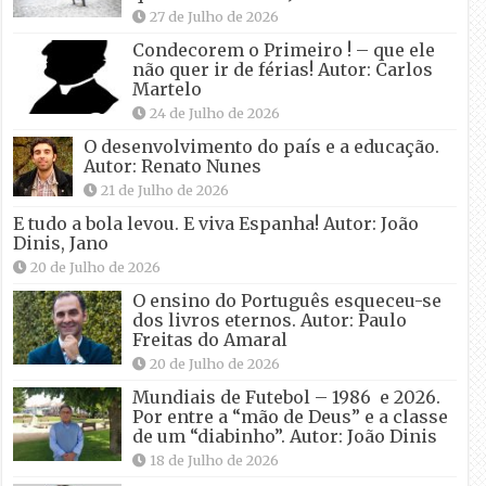
27 de Julho de 2026
Condecorem o Primeiro ! – que ele
não quer ir de férias! Autor: Carlos
Martelo
24 de Julho de 2026
O desenvolvimento do país e a educação.
Autor: Renato Nunes
21 de Julho de 2026
E tudo a bola levou. E viva Espanha! Autor: João
Dinis, Jano
20 de Julho de 2026
O ensino do Português esqueceu-se
dos livros eternos. Autor: Paulo
Freitas do Amaral
20 de Julho de 2026
Mundiais de Futebol – 1986 e 2026.
Por entre a “mão de Deus” e a classe
de um “diabinho”. Autor: João Dinis
18 de Julho de 2026