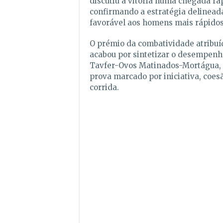
discutiu a vitória numa chegada rá
confirmando a estratégia delinead
favorável aos homens mais rápidos
O prémio da combatividade atribuíd
acabou por sintetizar o desempenho
Tavfer-Ovos Matinados-Mortágua,
prova marcado por iniciativa, coesã
corrida.