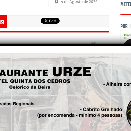
4 de Agosto de 2026
Mete
is!
Publi
Seg.
Viseu garante centro
operacional do Rally de
Portugal em 2027 e 2028
OPINI
Fre
5