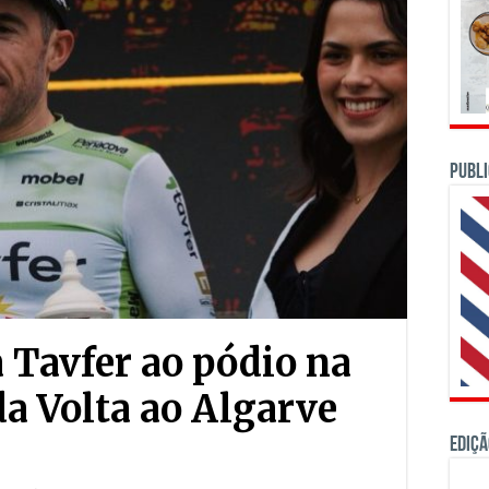
PUBLI
a Tavfer ao pódio na
da Volta ao Algarve
Ediçã