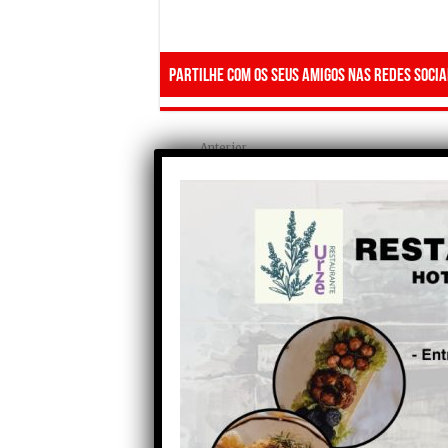
Partilhe com os seus amigos nas redes socia
Anterior
Coelho regressa às mesas de
Nelas para três dias de festa
gastronómica