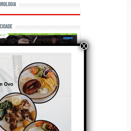
orologia
cidade
X
ÃO E CRÓNICAS
A marca Sporting em
todo o mundo está a
crescer atrás de
Ronaldo. Autor: Paulo
itas do Amaral
 de Agosto de 2026