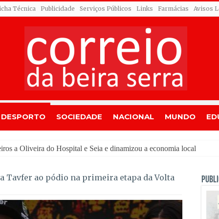
icha Técnica
Publicidade
Serviços Públicos
Links
Farmácias
Avisos L
DESPORTO
SOCIEDADE
NACIONAL
MUNDO
ED
s
va Tavfer ao pódio na primeira etapa da Volta
PUBLI