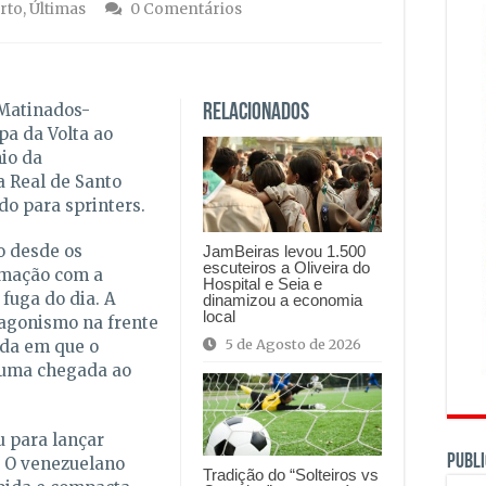
rto
,
Últimas
0 Comentários
 Matinados-
Relacionados
pa da Volta ao
io da
a Real de Santo
o para sprinters.
o desde os
JamBeiras levou 1.500
escuteiros a Oliveira do
imação com a
Hospital e Seia e
fuga do dia. A
dinamizou a economia
local
agonismo na frente
5 de Agosto de 2026
ada em que o
 uma chegada ao
u para lançar
PUBLI
. O venezuelano
Tradição do “Solteiros vs