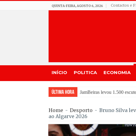
Contactos e F
QUINTA-FEIRA, AGOSTO 6, 2026
INÍCIO
POLITICA
ECONOMIA
Última Hora
Tradição do “Solteiros vs Ca
Home
-
Desporto
-
Bruno Silva le
ao Algarve 2026