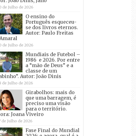
or: João Dinis, Jano
0 de Julho de 2026
O ensino do
Português esqueceu-
se dos livros eternos.
Autor: Paulo Freitas
 Amaral
0 de Julho de 2026
Mundiais de Futebol –
1986 e 2026. Por entre
a “mão de Deus” e a
classe de um
abinho”. Autor: João Dinis
8 de Julho de 2026
Girabolhos: mais do
que uma barragem, é
preciso uma visão
para o território.
ora: Joana Viveiro
7 de Julho de 2026
Fase Final do Mundial
2026: e agora, qual é a