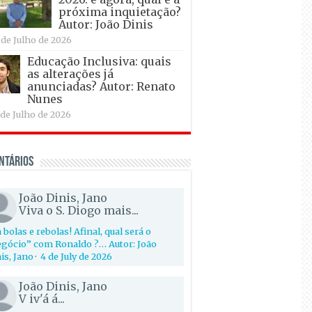
próxima inquietação?
Autor: João Dinis
 de Julho de 2026
Educação Inclusiva: quais
as alterações já
anunciadas? Autor: Renato
Nunes
 de Julho de 2026
ntários
João Dinis, Jano
Viva o S. Diogo mais...
 bolas e rebolas! Afinal, qual será o
gócio” com Ronaldo ?… Autor: João
is, Jano
·
4 de July de 2026
João Dinis, Jano
V iv'á á...