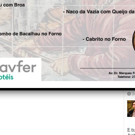
Joã
2
2
E t