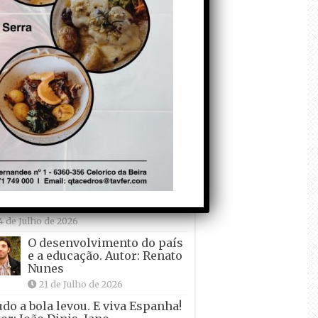
Falso crescimento…
Autor: Nuno Pereira
1 de Agosto de 2026
Tadei Pogacar vence o
“Tour” – A “Volta a
França em Bicicleta”
pela quinta vez! Autor:
o Dinis
7 de Julho de 2026
Condecorem o
Primeiro ! – que ele
não quer ir de férias!
Autor: Carlos Martelo
4 de Julho de 2026
O desenvolvimento do país
e a educação. Autor: Renato
Nunes
21 de Julho de 2026
udo a bola levou. E viva Espanha!