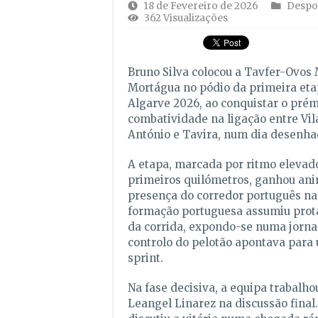
18 de Fevereiro de 2026
Despo
362 Visualizações
Bruno Silva colocou a Tavfer-Ovos
Mortágua no pódio da primeira eta
Algarve 2026, ao conquistar o prém
combatividade na ligação entre
Vil
António
e
Tavira
, num dia desenhad
A etapa, marcada por ritmo elevad
primeiros quilómetros, ganhou an
presença do corredor português na 
formação portuguesa assumiu prot
da corrida, expondo-se numa jorn
controlo do pelotão apontava para
sprint.
Na fase decisiva, a equipa trabalho
Leangel Linarez na discussão final