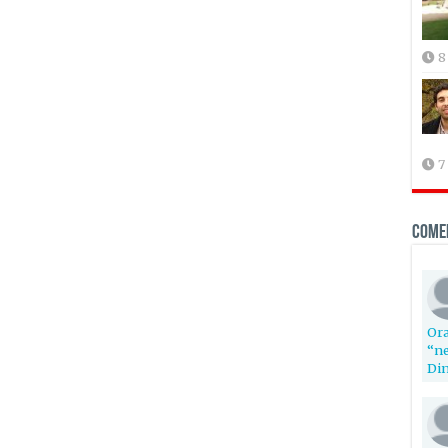
8
7
Come
Ora
“ne
Din