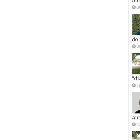
Aut
2
do
2
“di
1
Aut
1