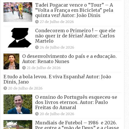
Tadei Pogacar vence o “Tour” – A
“Volta a França em Bicicleta” pela
quinta vez! Autor: João Dinis
27 de Julho de 2026
Condecorem o Primeiro ! – que ele
não quer ir de férias! Autor: Carlos
Martelo
24 de Julho de 2026
O desenvolvimento do país e a educação.
Autor: Renato Nunes
21 de Julho de 2026
E tudo a bola levou. E viva Espanha! Autor: João
Dinis, Jano
20 de Julho de 2026
O ensino do Português esqueceu-se
dos livros eternos. Autor: Paulo
Freitas do Amaral
20 de Julho de 2026
Mundiais de Futebol – 1986 e 2026.
Por entre a “mão de Deus” e a classe