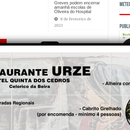
Greves podem encerrar
Mete
amanhã escolas de
Oliveira do Hospital
8 de Fevereiro de
2023
Publi
is!
Seg.
Câmara de Oliveira do
Hospital quer autorização
para vender terrenos da
antiga Acibeira em Lagares à
OPINI
BLC3