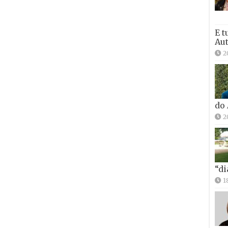
E t
Aut
2
do
2
“di
1