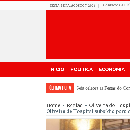
Contactos e Fi
SEXTA-FEIRA, AGOSTO 7, 2026
INÍCIO
POLITICA
ECONOMIA
Última Hora
GNR de Gouveia desmantelo
Home
-
Região
-
Oliveira do Hospi
Oliveira de Hospital subsídio para