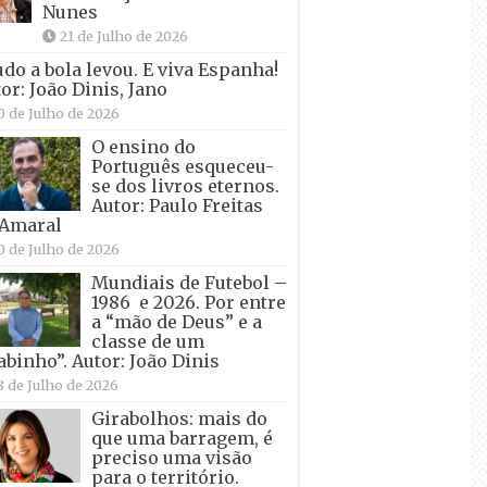
Nunes
21 de Julho de 2026
udo a bola levou. E viva Espanha!
or: João Dinis, Jano
0 de Julho de 2026
O ensino do
Português esqueceu-
se dos livros eternos.
Autor: Paulo Freitas
 Amaral
0 de Julho de 2026
Mundiais de Futebol –
1986 e 2026. Por entre
a “mão de Deus” e a
classe de um
abinho”. Autor: João Dinis
8 de Julho de 2026
Girabolhos: mais do
que uma barragem, é
preciso uma visão
para o território.