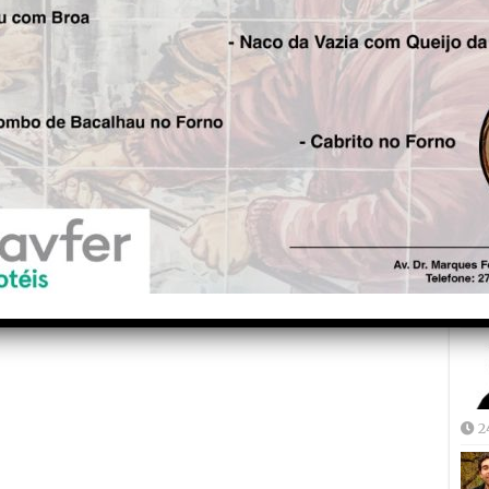
Fre
5
Joã
2
2