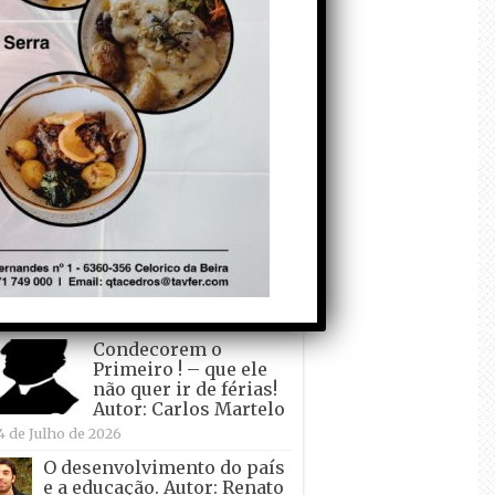
todo o mundo está a
crescer atrás de
Ronaldo. Autor: Paulo
itas do Amaral
 de Agosto de 2026
Falso crescimento…
Autor: Nuno Pereira
1 de Agosto de 2026
Tadei Pogacar vence o
“Tour” – A “Volta a
França em Bicicleta”
pela quinta vez! Autor:
o Dinis
7 de Julho de 2026
Condecorem o
Primeiro ! – que ele
não quer ir de férias!
Autor: Carlos Martelo
4 de Julho de 2026
O desenvolvimento do país
e a educação. Autor: Renato