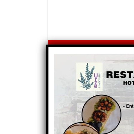
Partilhe com os seus amigos nas redes socia
Anterior
25 de Abril, Sempre!
Fascismo nunca mais! Autor:
Autor: João Dinis, Jano