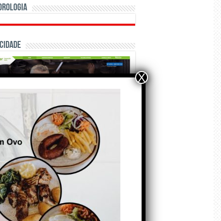
orologia
cidade
X
ÃO E CRÓNICAS
Matraquilhos… Autor:
Fernando Roldão
6 de Agosto de 2026
A marca Sporting em