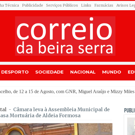
cha Técnica
Publicidade
Serviços Públicos
Links
Farmácias
Avisos Le
DESPORTO
SOCIEDADE
NACIONAL
MUNDO
ED
u al
tal
-
Câmara leva à Assembleia Municipal de
PUBLI
 casa Mortuária de Aldeia Formosa