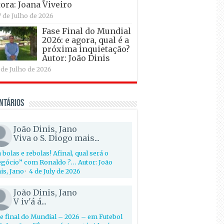
ora: Joana Viveiro
7 de Julho de 2026
Fase Final do Mundial
2026: e agora, qual é a
próxima inquietação?
Autor: João Dinis
 de Julho de 2026
ntários
João Dinis, Jano
Viva o S. Diogo mais...
 bolas e rebolas! Afinal, qual será o
gócio” com Ronaldo ?… Autor: João
is, Jano
·
4 de July de 2026
João Dinis, Jano
V iv'á á...
e final do Mundial – 2026 – em Futebol