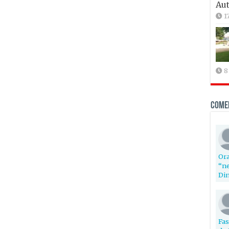
Aut
1
8
Come
Ora
“ne
Din
Fas