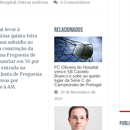
 Hospital
,
Outras notícias
0 Comentários
i levar à
Relacionados
ima quinta-feira
um subsídio no
à construção da
 na Freguesia de
inanciar em 50 por
FC Oliveira do Hospital
u entrada na
vence SB Castelo
 Junta de Freguesia
Branco e sobe ao quinto
lugar da Série C do
rovou por
Campeonato de Portugal
o à AM.
29 de Novembro de
2025
PUBLI