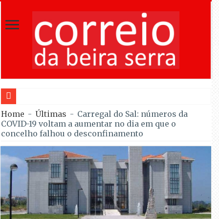
Incêndio com início em Fornos de Algodres alastra ao concelho de Ce
Home
-
Últimas
-
Carregal do Sal: números da
COVID-19 voltam a aumentar no dia em que o
concelho falhou o desconfinamento