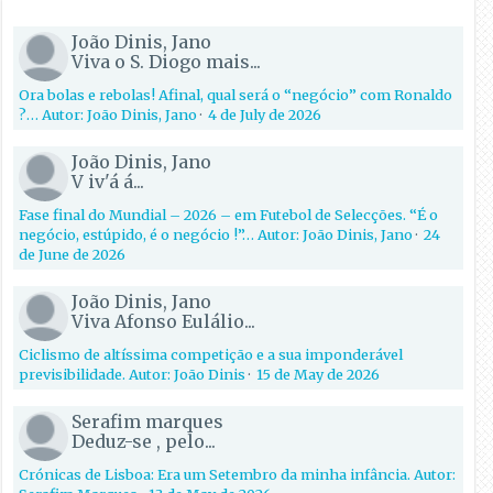
João Dinis, Jano
Viva o S. Diogo mais...
Ora bolas e rebolas! Afinal, qual será o “negócio” com Ronaldo
?… Autor: João Dinis, Jano
·
4 de July de 2026
João Dinis, Jano
V iv'á á...
Fase final do Mundial – 2026 – em Futebol de Selecções. “É o
negócio, estúpido, é o negócio !”… Autor: João Dinis, Jano
·
24
de June de 2026
João Dinis, Jano
Viva Afonso Eulálio...
Ciclismo de altíssima competição e a sua imponderável
previsibilidade. Autor: João Dinis
·
15 de May de 2026
Serafim marques
Deduz-se , pelo...
Crónicas de Lisboa: Era um Setembro da minha infância. Autor: