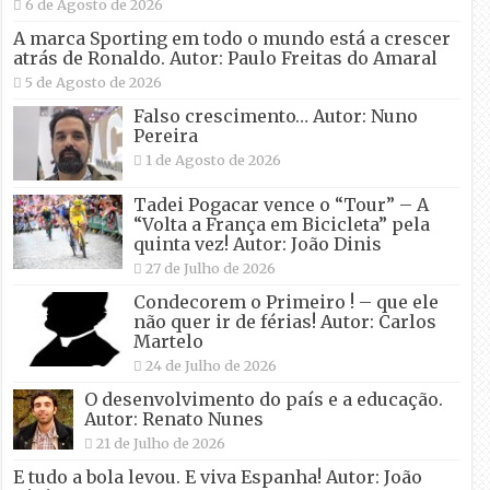
6 de Agosto de 2026
A marca Sporting em todo o mundo está a crescer
atrás de Ronaldo. Autor: Paulo Freitas do Amaral
5 de Agosto de 2026
Falso crescimento… Autor: Nuno
Pereira
1 de Agosto de 2026
Tadei Pogacar vence o “Tour” – A
“Volta a França em Bicicleta” pela
quinta vez! Autor: João Dinis
27 de Julho de 2026
Condecorem o Primeiro ! – que ele
não quer ir de férias! Autor: Carlos
Martelo
24 de Julho de 2026
O desenvolvimento do país e a educação.
Autor: Renato Nunes
21 de Julho de 2026
E tudo a bola levou. E viva Espanha! Autor: João