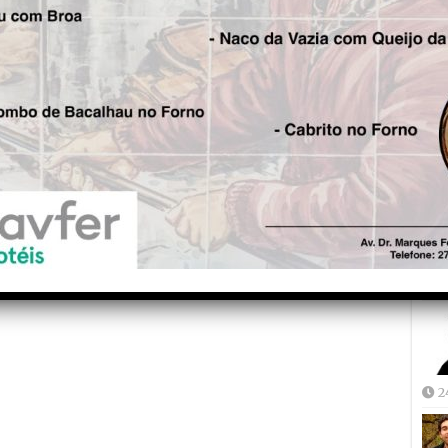
Fre
5
Joã
2
2