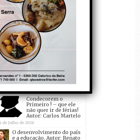
todo o mundo está a
crescer atrás de
Ronaldo. Autor: Paulo
itas do Amaral
 de Agosto de 2026
Falso crescimento…
Autor: Nuno Pereira
1 de Agosto de 2026
Tadei Pogacar vence o
“Tour” – A “Volta a
França em Bicicleta”
pela quinta vez! Autor:
o Dinis
7 de Julho de 2026
Condecorem o
Primeiro ! – que ele
não quer ir de férias!
Autor: Carlos Martelo
4 de Julho de 2026
O desenvolvimento do país
e a educação. Autor: Renato