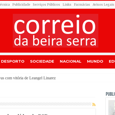
Técnica
Publicidade
Serviços Públicos
Links
Farmácias
Avisos Legais
DESPORTO
SOCIEDADE
NACIONAL
MUNDO
ED
PUBLI