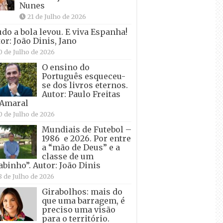
Nunes
21 de Julho de 2026
udo a bola levou. E viva Espanha!
or: João Dinis, Jano
0 de Julho de 2026
O ensino do
Português esqueceu-
se dos livros eternos.
Autor: Paulo Freitas
 Amaral
0 de Julho de 2026
Mundiais de Futebol –
1986 e 2026. Por entre
a “mão de Deus” e a
classe de um
abinho”. Autor: João Dinis
8 de Julho de 2026
Girabolhos: mais do
que uma barragem, é
preciso uma visão
para o território.