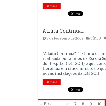
Ler Mais »
A Luta Continua…
7 de Fevereiro de 2008
VÍDEO
“A Luta Continua”, é o título de
realizada por alunos da Escola S
do Hospital (ESTGOH) e que cons
Herói faz em cinco minutos o que
novas instalações da ESTGOH.
Ler Mais »
« First
...
«
7
8
9
10