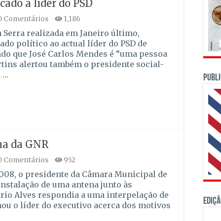
cado a líder do PSD
0 Comentários
1,186
 Serra realizada em Janeiro último,
do político ao actual líder do PSD de
ndo que José Carlos Mendes é “uma pessoa
rtins alertou também o presidente social-
 …
PUBLI
ena da GNR
0 Comentários
952
2008, o presidente da Câmara Municipal de
 instalação de uma antena junto às
rio Alves respondia a uma interpelação de
Ediçã
nou o líder do executivo acerca dos motivos