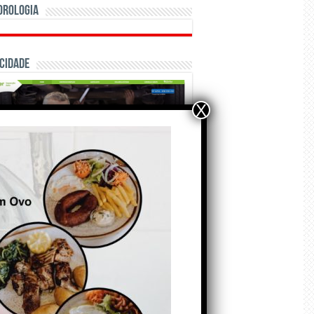
orologia
cidade
X
ÃO E CRÓNICAS
Matraquilhos… Autor:
Fernando Roldão
6 de Agosto de 2026
A marca Sporting em