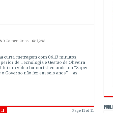
0 Comentários
1,298
 uma curta-metragem com 06.13 minutos,
uperior de Tecnologia e Gestão de Oliveira
titui um vídeo humorístico onde um “Super
 o Governo não fez em seis anos” – as
PUBLI
11
Page 11 of 11