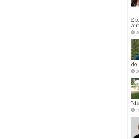
E t
Aut
2
do
2
“di
1