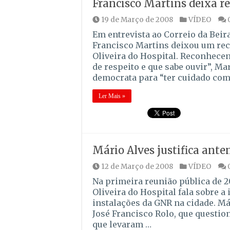
Francisco Martins deixa re
19 de Março de 2008
VÍDEO
Em entrevista ao Correio da Beira
Francisco Martins deixou um reca
Oliveira do Hospital. Reconhece
de respeito e que sabe ouvir”, Ma
democrata para “ter cuidado com
Ler Mais »
Mário Alves justifica ant
12 de Março de 2008
VÍDEO
Na primeira reunião pública de 
Oliveira do Hospital fala sobre a
instalações da GNR na cidade. Má
José Francisco Rolo, que questio
que levaram …