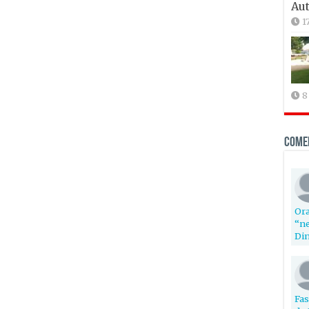
Aut
1
8
Come
Ora
“ne
Din
Fas