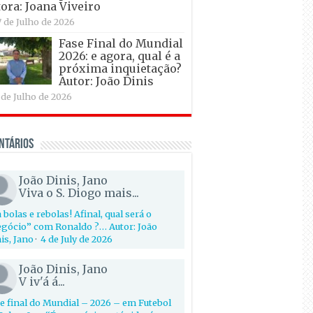
ora: Joana Viveiro
7 de Julho de 2026
Fase Final do Mundial
2026: e agora, qual é a
próxima inquietação?
Autor: João Dinis
 de Julho de 2026
ntários
João Dinis, Jano
Viva o S. Diogo mais...
 bolas e rebolas! Afinal, qual será o
gócio” com Ronaldo ?… Autor: João
is, Jano
·
4 de July de 2026
João Dinis, Jano
V iv'á á...
e final do Mundial – 2026 – em Futebol