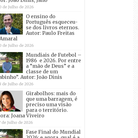
0 de Julho de 2026
O ensino do
Português esqueceu-
se dos livros eternos.
Autor: Paulo Freitas
 Amaral
0 de Julho de 2026
Mundiais de Futebol –
1986 e 2026. Por entre
a “mão de Deus” e a
classe de um
abinho”. Autor: João Dinis
8 de Julho de 2026
Girabolhos: mais do
que uma barragem, é
preciso uma visão
para o território.
ora: Joana Viveiro
7 de Julho de 2026
Fase Final do Mundial
2026: e agora, qual é a