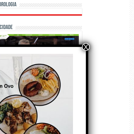
orologia
cidade
X
ÃO E CRÓNICAS
raquilhos… Autor: Fernando
ldão
 de Agosto de 2026
A marca Sporting em
todo o mundo está a