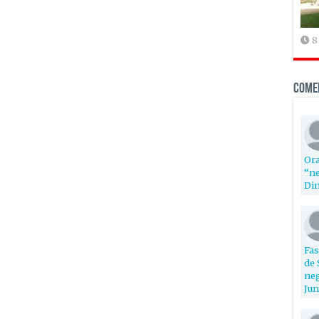
8
Come
Ora
“ne
Din
Fas
de 
neg
Jun