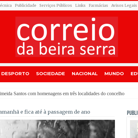
Técnica
Publicidade
Serviços Públicos
Links
Farmácias
Avisos Legais
DESPORTO
SOCIEDADE
NACIONAL
MUNDO
ED
amanhã e fica até à passagem de ano
PUBLI