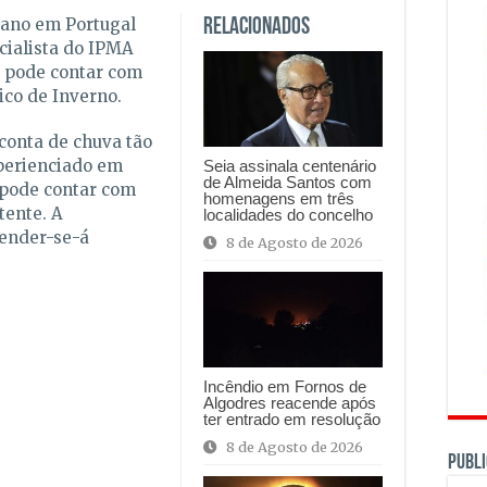
 ano em Portugal
Relacionados
cialista do IPMA
ro pode contar com
ico de Inverno.
conta de chuva tão
perienciado em
Seia assinala centenário
de Almeida Santos com
 pode contar com
homenagens em três
tente. A
localidades do concelho
tender-se-á
8 de Agosto de 2026
Incêndio em Fornos de
Algodres reacende após
ter entrado em resolução
8 de Agosto de 2026
PUBLI