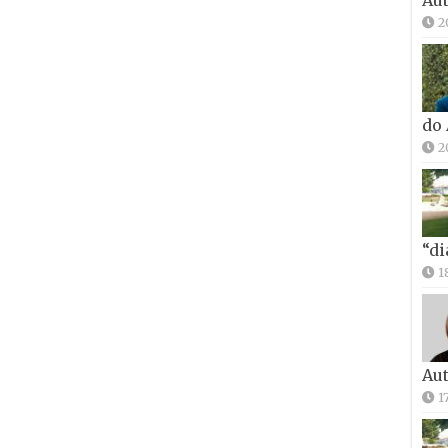
2
do
2
“di
1
Aut
1