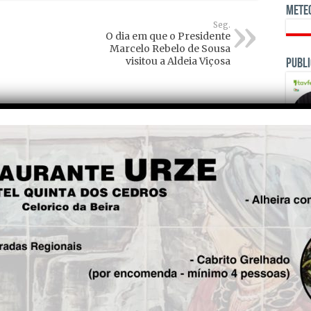
Mete
Seg.
O dia em que o Presidente
Marcelo Rebelo de Sousa
visitou a Aldeia Viçosa
Publi
OPINI
Mat
Ro
6