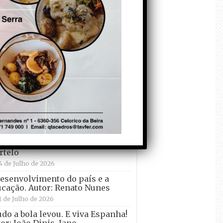
crescer atrás de
Ronaldo. Autor: Paulo
itas do Amaral
 de Agosto de 2026
Falso crescimento…
Autor: Nuno Pereira
1 de Agosto de 2026
ei Pogacar vence o “Tour” – A
lta a França em Bicicleta” pela
nta vez! Autor: João Dinis
7 de Julho de 2026
decorem o Primeiro ! – que ele
 quer ir de férias! Autor: Carlos
rtelo
4 de Julho de 2026
esenvolvimento do país e a
cação. Autor: Renato Nunes
1 de Julho de 2026
udo a bola levou. E viva Espanha!
or: João Dinis, Jano