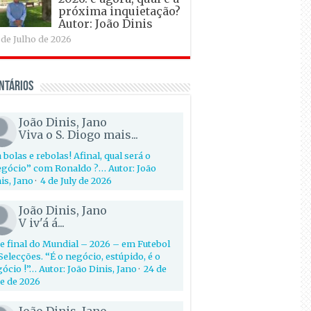
próxima inquietação?
Autor: João Dinis
 de Julho de 2026
ntários
João Dinis, Jano
Viva o S. Diogo mais...
 bolas e rebolas! Afinal, qual será o
gócio” com Ronaldo ?… Autor: João
is, Jano
·
4 de July de 2026
João Dinis, Jano
V iv'á á...
e final do Mundial – 2026 – em Futebol
Selecções. “É o negócio, estúpido, é o
ócio !”… Autor: João Dinis, Jano
·
24 de
e de 2026
João Dinis, Jano