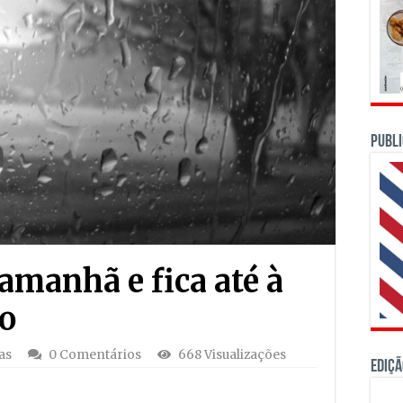
PUBLI
amanhã e fica até à
o
as
0 Comentários
668 Visualizações
Ediçã