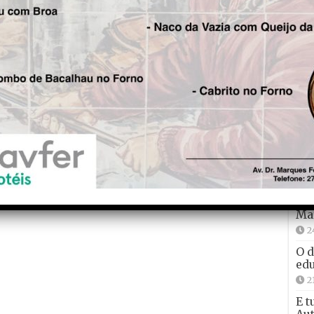
Fre
5
Tad
“Vo
qui
2
Con
não
Ma
2
O d
edu
2
E t
Aut