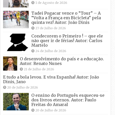
1 de Agosto de 2026
Tadei Pogacar vence o “Tour” – A
“Volta a França em Bicicleta” pela
quinta vez! Autor: João Dinis
27 de Julho de 2026
Condecorem o Primeiro ! – que ele
não quer ir de férias! Autor: Carlos
Martelo
24 de Julho de 2026
O desenvolvimento do país e a educação.
Autor: Renato Nunes
21 de Julho de 2026
E tudo a bola levou. E viva Espanha! Autor: João
Dinis, Jano
20 de Julho de 2026
O ensino do Português esqueceu-se
dos livros eternos. Autor: Paulo
Freitas do Amaral
20 de Julho de 2026