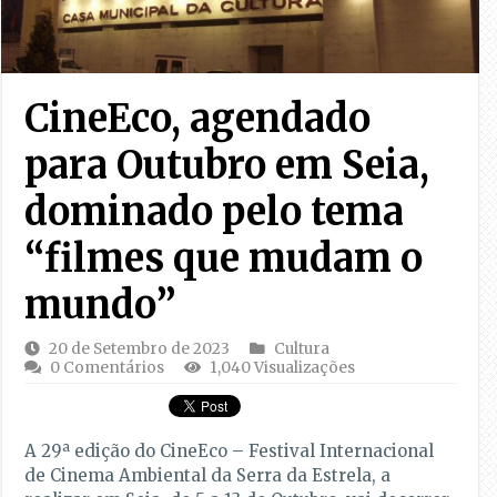
CineEco, agendado
para Outubro em Seia,
dominado pelo tema
“filmes que mudam o
mundo”
20 de Setembro de 2023
Cultura
0 Comentários
1,040 Visualizações
A 29ª edição do CineEco – Festival Internacional
de Cinema Ambiental da Serra da Estrela, a