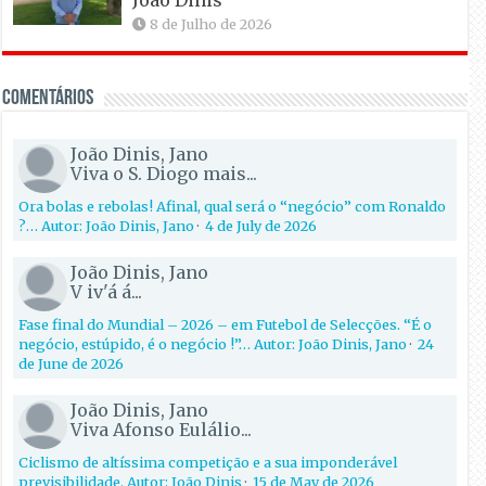
8 de Julho de 2026
Comentários
João Dinis, Jano
Viva o S. Diogo mais...
Ora bolas e rebolas! Afinal, qual será o “negócio” com Ronaldo
?… Autor: João Dinis, Jano
·
4 de July de 2026
João Dinis, Jano
V iv'á á...
Fase final do Mundial – 2026 – em Futebol de Selecções. “É o
negócio, estúpido, é o negócio !”… Autor: João Dinis, Jano
·
24
de June de 2026
João Dinis, Jano
Viva Afonso Eulálio...
Ciclismo de altíssima competição e a sua imponderável
previsibilidade. Autor: João Dinis
·
15 de May de 2026