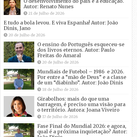
O desenvolvimento do país e a educação.
Autor: Renato Nunes
21 de Julho de 2026
E tudo a bola levou. E viva Espanha! Autor: João
Dinis, Jano
20 de Julho de 2026
O ensino do Português esqueceu-se
dos livros eternos. Autor: Paulo
Freitas do Amaral
20 de Julho de 2026
Mundiais de Futebol – 1986 e 2026.
Por entre a “mão de Deus” e a classe
de um “diabinho”. Autor: João Dinis
18 de Julho de 2026
Girabolhos: mais do que uma
barragem, é preciso uma visão para
o território. Autora: Joana Viveiro
17 de Julho de 2026
Fase Final do Mundial 2026: e agora,
qual é a próxima inquietação? Autor:
João Dinis