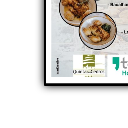
Anterior
Futsal: Teófilo Lopes foi
convocado para selecção
guineense