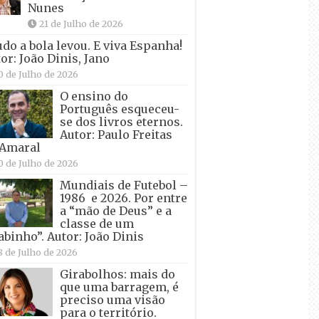
Nunes
21 de Julho de 2026
udo a bola levou. E viva Espanha!
or: João Dinis, Jano
0 de Julho de 2026
O ensino do
Português esqueceu-
se dos livros eternos.
Autor: Paulo Freitas
 Amaral
0 de Julho de 2026
Mundiais de Futebol –
1986 e 2026. Por entre
a “mão de Deus” e a
classe de um
abinho”. Autor: João Dinis
8 de Julho de 2026
Girabolhos: mais do
que uma barragem, é
preciso uma visão
para o território.