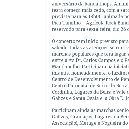
aniversário da banda Inops. Amanhã
festa começa mais cedo, com a sar
prevista para as 18h00, animada p
Pica Tumilho – Agrícola Rock Band
reservado para sexta-feira, dia 26 
O concerto tem início previsto para
sábado, todas as atenções se centr
marchas populares que terá lugar, a
entre a Av. Dr. Carlos Campos e o P
Mandanelho. Participam na iniciat
infantis, nomeadamente, o Jardim d
Centro de Desenvolvimento de Pena
Centro Paroquial de Seixo da Beira,
Cordinha, Lagares da Beira e Vale d
Galizes e Santa Ovaia e, a Obra D. J
Participam ainda as marchas senio
Galizes, Gramaços, Lagares da Bei
Associação), Meruge e Nogueira do