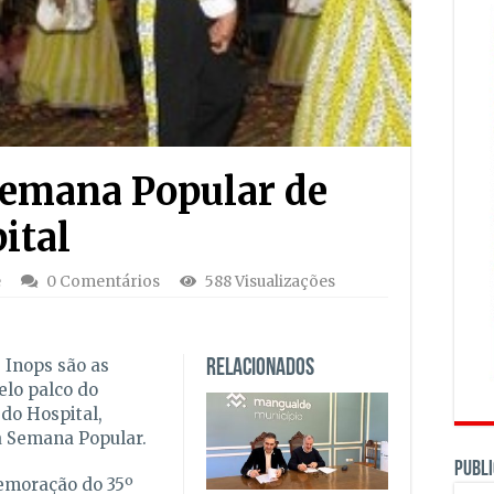
Semana Popular de
ital
e
0 Comentários
588 Visualizações
 Inops são as
Relacionados
elo palco do
do Hospital,
a Semana Popular.
PUBLI
memoração do 35º