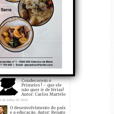
todo o mundo está a
crescer atrás de
Ronaldo. Autor: Paulo
itas do Amaral
 de Agosto de 2026
Falso crescimento…
Autor: Nuno Pereira
1 de Agosto de 2026
Tadei Pogacar vence o
“Tour” – A “Volta a
França em Bicicleta”
pela quinta vez! Autor:
o Dinis
7 de Julho de 2026
Condecorem o
Primeiro ! – que ele
não quer ir de férias!
Autor: Carlos Martelo
4 de Julho de 2026
O desenvolvimento do país
e a educação. Autor: Renato