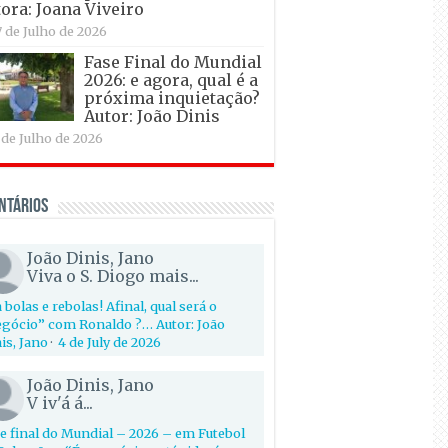
ora: Joana Viveiro
7 de Julho de 2026
Fase Final do Mundial
2026: e agora, qual é a
próxima inquietação?
Autor: João Dinis
 de Julho de 2026
ntários
João Dinis, Jano
Viva o S. Diogo mais...
 bolas e rebolas! Afinal, qual será o
gócio” com Ronaldo ?… Autor: João
is, Jano
·
4 de July de 2026
João Dinis, Jano
V iv'á á...
e final do Mundial – 2026 – em Futebol