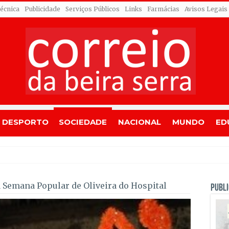
Técnica
Publicidade
Serviços Públicos
Links
Farmácias
Avisos Legais
DESPORTO
SOCIEDADE
NACIONAL
MUNDO
ED
dres entram em fase de resolução
 Semana Popular de Oliveira do Hospital
PUBLI