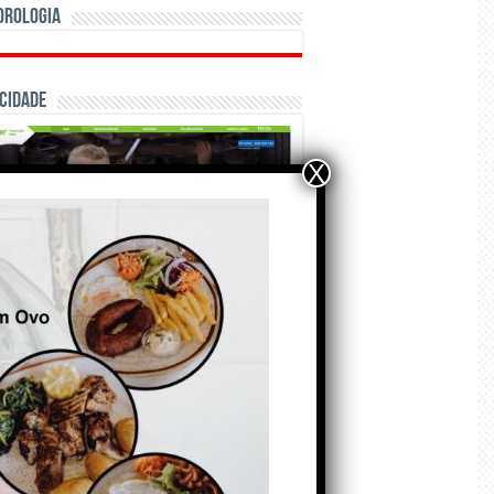
orologia
cidade
X
ÃO E CRÓNICAS
Matraquilhos… Autor:
Fernando Roldão
6 de Agosto de 2026
A marca Sporting em