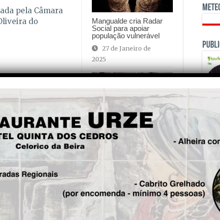
Mete
zada pela Câmara
liveira do
Mangualde cria Radar
Social para apoiar
população vulnerável
Publi
27 de Janeiro de
2025
“A nossa aposta é no
turismo, agricultura e
qualidade de vida…”
14 de Dezembro de
OPINI
2023
is!