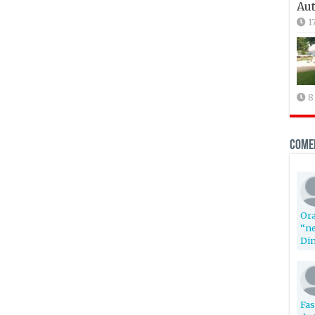
Aut
1
8
Come
Ora
“ne
Din
Fas