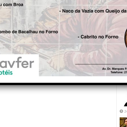
Seg.
Futsal: FCOH realiza treinos
Fre
de captação
5
Joã
2
2