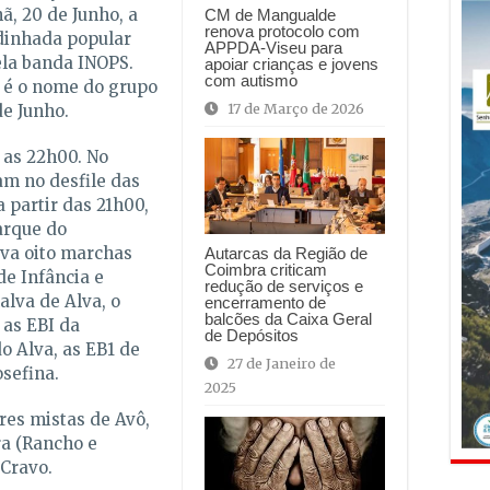
, 20 de Junho, a
CM de Mangualde
renova protocolo com
dinhada popular
APPDA-Viseu para
ela banda INOPS.
apoiar crianças e jovens
com autismo
 é o nome do grupo
17 de Março de 2026
de Junho.
 as 22h00. No
am no desfile das
 partir das 21h00,
arque do
iva oito marchas
Autarcas da Região de
Coimbra criticam
e Infância e
redução de serviços e
lva de Alva, o
encerramento de
balcões da Caixa Geral
 as EBI da
de Depósitos
o Alva, as EB1 de
27 de Janeiro de
osefina.
2025
res mistas de Avô,
ra (Rancho e
 Cravo.