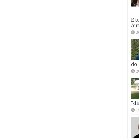
E t
Aut
2
do
2
“di
1