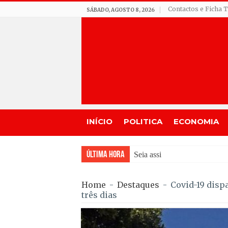
Contactos e Ficha 
SÁBADO, AGOSTO 8, 2026
INÍCIO
POLITICA
ECONOMIA
Última Hora
Seia assinala centenário de 
Home
-
Destaques
-
Covid-19 disp
três dias