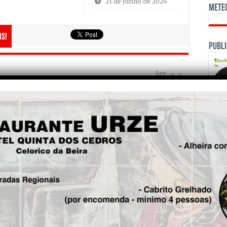
21 de Junho de 2024
Mete
is!
Publi
Seg.
“Os tabuenses não devem ter
medo de mudar”
OPINI