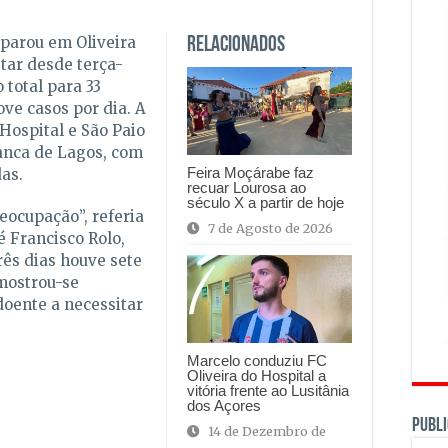
parou em Oliveira
Relacionados
tar desde terça-
 total para 33
ve casos por dia. A
Hospital e São Paio
anca de Lagos, com
Feira Moçárabe faz
das.
recuar Lourosa ao
século X a partir de hoje
ocupação”, referia
7 de Agosto de 2026
é Francisco Rolo,
rês dias houve sete
mostrou-se
 doente a necessitar
Marcelo conduziu FC
Oliveira do Hospital a
vitória frente ao Lusitânia
dos Açores
PUBLI
14 de Dezembro de