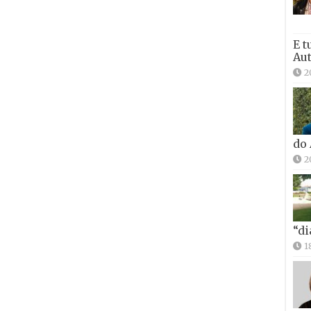
E t
Aut
2
do
2
“di
1