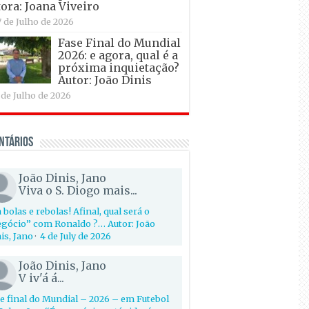
ora: Joana Viveiro
7 de Julho de 2026
Fase Final do Mundial
2026: e agora, qual é a
próxima inquietação?
Autor: João Dinis
 de Julho de 2026
ntários
João Dinis, Jano
Viva o S. Diogo mais...
 bolas e rebolas! Afinal, qual será o
gócio” com Ronaldo ?… Autor: João
is, Jano
·
4 de July de 2026
João Dinis, Jano
V iv'á á...
e final do Mundial – 2026 – em Futebol