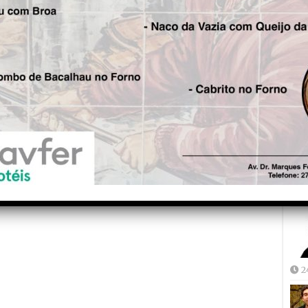
Fre
5
Joã
2
2