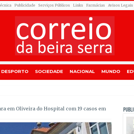
Técnica
Publicidade
Serviços Públicos
Links
Farmácias
Avisos Legais
DESPORTO
SOCIEDADE
NACIONAL
MUNDO
ED
Almeida Santos com
ara em Oliveira do Hospital com 19 casos em
PUBLI