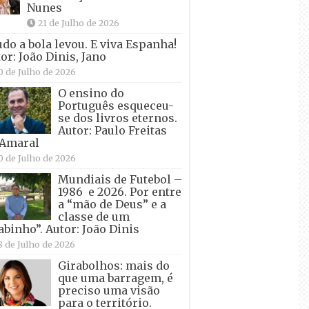
Nunes
21 de Julho de 2026
udo a bola levou. E viva Espanha!
or: João Dinis, Jano
0 de Julho de 2026
O ensino do
Português esqueceu-
se dos livros eternos.
Autor: Paulo Freitas
 Amaral
0 de Julho de 2026
Mundiais de Futebol –
1986 e 2026. Por entre
a “mão de Deus” e a
classe de um
abinho”. Autor: João Dinis
8 de Julho de 2026
Girabolhos: mais do
que uma barragem, é
preciso uma visão
para o território.