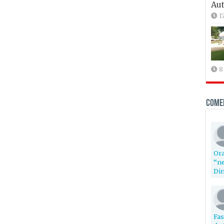
Aut
1
8
Come
Ora
“ne
Din
Fas