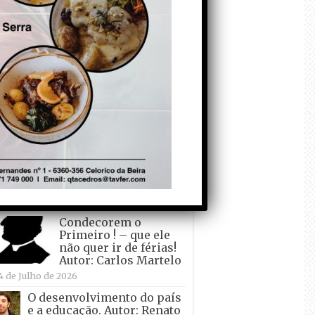
todo o mundo está a
crescer atrás de
Ronaldo. Autor: Paulo
itas do Amaral
 de Agosto de 2026
Falso crescimento…
Autor: Nuno Pereira
1 de Agosto de 2026
Tadei Pogacar vence o
“Tour” – A “Volta a
França em Bicicleta”
pela quinta vez! Autor:
o Dinis
7 de Julho de 2026
Condecorem o
Primeiro ! – que ele
não quer ir de férias!
Autor: Carlos Martelo
4 de Julho de 2026
O desenvolvimento do país
e a educação. Autor: Renato