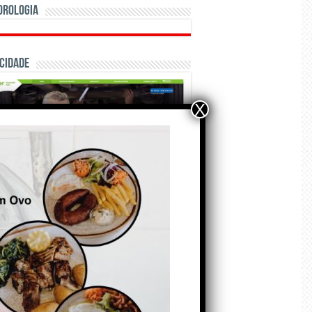
orologia
cidade
X
ÃO E CRÓNICAS
Matraquilhos… Autor:
Fernando Roldão
6 de Agosto de 2026
A marca Sporting em