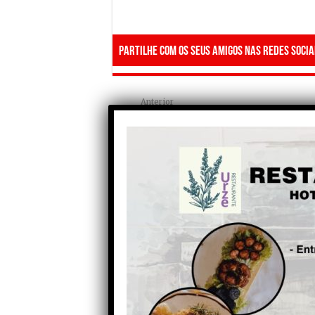
Partilhe com os seus amigos nas redes socia
Anterior
Sporting ofereceu 500
cadeiras ao CF “Os
Vilanovenses”, de Vila Nova
de Tazem, concelho de
Gouveia