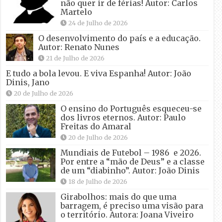
não quer ir de férias! Autor: Carlos
Martelo
24 de Julho de 2026
O desenvolvimento do país e a educação.
Autor: Renato Nunes
21 de Julho de 2026
E tudo a bola levou. E viva Espanha! Autor: João
Dinis, Jano
20 de Julho de 2026
O ensino do Português esqueceu-se
dos livros eternos. Autor: Paulo
Freitas do Amaral
20 de Julho de 2026
Mundiais de Futebol – 1986 e 2026.
Por entre a “mão de Deus” e a classe
de um “diabinho”. Autor: João Dinis
18 de Julho de 2026
Girabolhos: mais do que uma
barragem, é preciso uma visão para
o território. Autora: Joana Viveiro