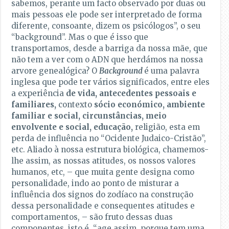
sabemos, perante um facto observado por duas ou
mais pessoas ele pode ser interpretado de forma
diferente, consoante, dizem os psicólogos”, o seu
“background”. Mas o que é isso que
transportamos, desde a barriga da nossa mãe, que
não tem a ver com o ADN que herdámos na nossa
arvore genealógica? O
Background
é uma palavra
inglesa que pode ter vários significados, entre eles
a experiência
de vida
, antecedentes pessoais e
familiares,
contexto
sócio económico
, ambiente
familiar e social, circunstâncias, meio
envolvente e social, educação,
religião, esta em
perda de influência no “Ocidente Judaico-Cristão”,
etc. Aliado à nossa estrutura biológica, chamemos-
lhe assim, as nossas atitudes, os nossos valores
humanos, etc, – que muita gente designa como
personalidade, indo ao ponto de misturar a
influência dos signos do zodíaco na construção
dessa personalidade e consequentes atitudes e
comportamentos, – são fruto dessas duas
componentes, isto é, “age assim, porque tem uma