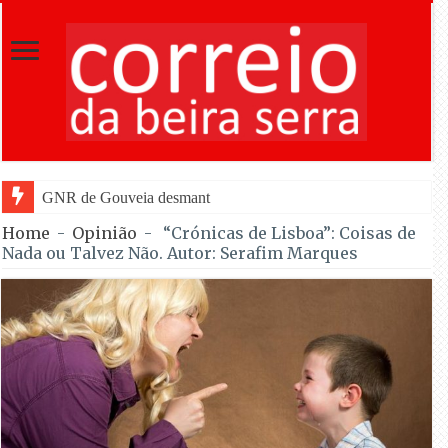
GNR de Gouveia desmantelou alegada rede de furtos de cobre
Home
-
Opinião
-
“Crónicas de Lisboa”: Coisas de
Nada ou Talvez Não. Autor: Serafim Marques