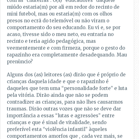
com as “chuteiras”. O(s) “educadores” daquele
miúdo estaria(m) por ali em redor do recinto de
mini futebol, mas ou estaria(m) com os olhos
presos no ecrã do telemóvel ou não viram o
comportamento do seu educando. Eu vi e, se por
acaso, tivesse sido o meu neto, eu entraria no
recinto e teria agido pedagógica, mas
veementemente e com firmeza, porque o gesto do
rapazinho era completamente desadequando. Mau
prenùncio?
Alguns dos (as) leitores (as) dirão que é próprio de
crianças daquela idade e que o rapazinho é
daqueles que tem uma “personalidade forte” e luta
pela vitória. Dirão ainda que não se podem
contradizer as crianças, para não lhes causarmos
traumas. Dirão outras vozes que não se deve dar
importância a essas “lutas e agressões” entre
crianças e que é sinal de vitalidade, sendo
preferível esta “violência infantil” àqueles
comportamentos amorfos que , cada vez mais, se