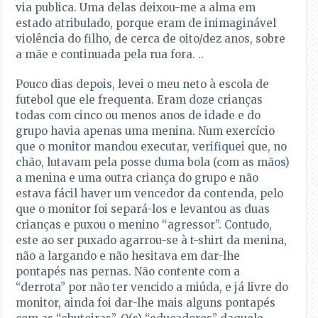
via publica. Uma delas deixou-me a alma em
estado atribulado, porque eram de inimaginável
violência do filho, de cerca de oito/dez anos, sobre
a mãe e continuada pela rua fora. ..
Pouco dias depois, levei o meu neto à escola de
futebol que ele frequenta. Eram doze crianças
todas com cinco ou menos anos de idade e do
grupo havia apenas uma menina. Num exercício
que o monitor mandou executar, verifiquei que, no
chão, lutavam pela posse duma bola (com as mãos)
a menina e uma outra criança do grupo e não
estava fácil haver um vencedor da contenda, pelo
que o monitor foi separá-los e levantou as duas
crianças e puxou o menino “agressor”. Contudo,
este ao ser puxado agarrou-se à t-shirt da menina,
não a largando e não hesitava em dar-lhe
pontapés nas pernas. Não contente com a
“derrota” por não ter vencido a miúda, e já livre do
monitor, ainda foi dar-lhe mais alguns pontapés