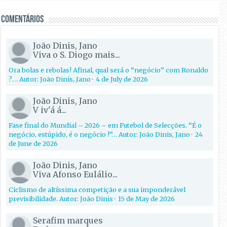
Comentários
João Dinis, Jano
Viva o S. Diogo mais...
Ora bolas e rebolas! Afinal, qual será o “negócio” com Ronaldo
?… Autor: João Dinis, Jano
·
4 de July de 2026
João Dinis, Jano
V iv'á á...
Fase final do Mundial – 2026 – em Futebol de Selecções. “É o
negócio, estúpido, é o negócio !”… Autor: João Dinis, Jano
·
24
de June de 2026
João Dinis, Jano
Viva Afonso Eulálio...
Ciclismo de altíssima competição e a sua imponderável
previsibilidade. Autor: João Dinis
·
15 de May de 2026
Serafim marques