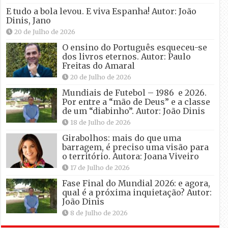
E tudo a bola levou. E viva Espanha! Autor: João
Dinis, Jano
20 de Julho de 2026
O ensino do Português esqueceu-se
dos livros eternos. Autor: Paulo
Freitas do Amaral
20 de Julho de 2026
Mundiais de Futebol – 1986 e 2026.
Por entre a “mão de Deus” e a classe
de um “diabinho”. Autor: João Dinis
18 de Julho de 2026
Girabolhos: mais do que uma
barragem, é preciso uma visão para
o território. Autora: Joana Viveiro
17 de Julho de 2026
Fase Final do Mundial 2026: e agora,
qual é a próxima inquietação? Autor:
João Dinis
8 de Julho de 2026