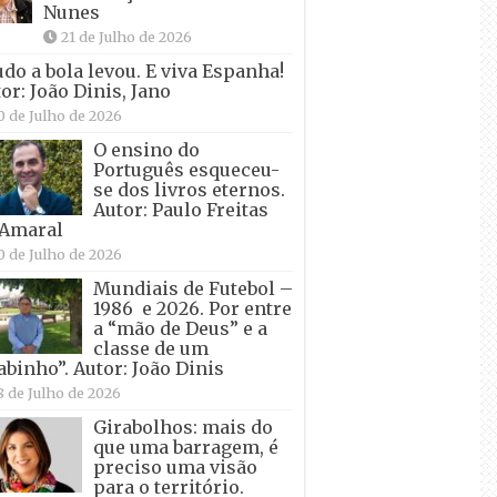
Nunes
21 de Julho de 2026
udo a bola levou. E viva Espanha!
or: João Dinis, Jano
0 de Julho de 2026
O ensino do
Português esqueceu-
se dos livros eternos.
Autor: Paulo Freitas
 Amaral
0 de Julho de 2026
Mundiais de Futebol –
1986 e 2026. Por entre
a “mão de Deus” e a
classe de um
abinho”. Autor: João Dinis
8 de Julho de 2026
Girabolhos: mais do
que uma barragem, é
preciso uma visão
para o território.