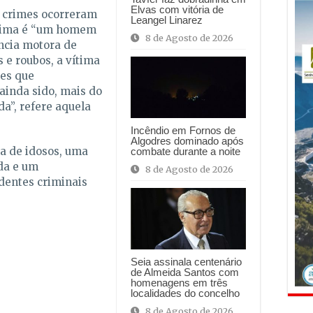
Elvas com vitória de
s crimes ocorreram
Leangel Linarez
ítima é “um homem
8 de Agosto de 2026
ncia motora de
 e roubos, a vítima
res que
ainda sido, mais do
a”, refere aquela
Incêndio em Fornos de
Algodres dominado após
a de idosos, uma
combate durante a noite
da e um
8 de Agosto de 2026
entes criminais
Seia assinala centenário
de Almeida Santos com
homenagens em três
localidades do concelho
8 de Agosto de 2026