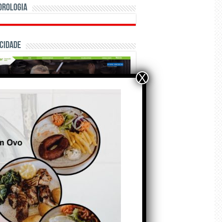
orologia
cidade
X
ÃO E CRÓNICAS
Matraquilhos… Autor:
Fernando Roldão
6 de Agosto de 2026
A marca Sporting em