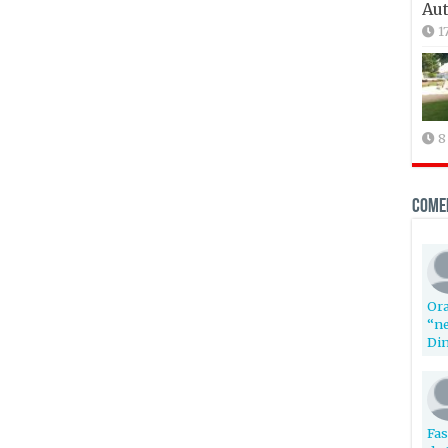
Aut
1
8
Come
Ora
“ne
Din
Fas