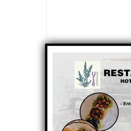
Partilhe com os seus amigos nas redes socia
Anterior
BLC3 assinalou Dia da Árvore
com plantação de 350
Loureiros em Lagares da
Beira