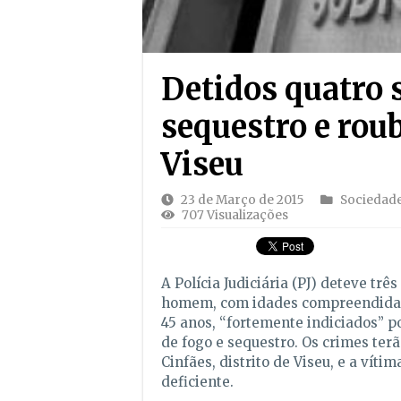
Detidos quatro 
sequestro e rou
Viseu
23 de Março de 2015
Sociedad
707 Visualizações
A Polícia Judiciária (PJ) deteve tr
homem, com idades compreendidas 
45 anos, “fortemente indiciados” 
de fogo e sequestro. Os crimes ter
Cinfães, distrito de Viseu, e a víti
deficiente.