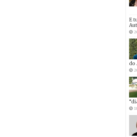
E t
Aut
2
do
2
“di
1