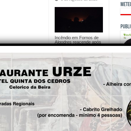
Mete
Publi
Incêndio em Fornos de
Algodres reacende após
ter entrado em resolução
8 de Agosto de 2026
is!
OPINI
Seg.
Idoneidade precisa-se. Autor:
António Santos Lopes.