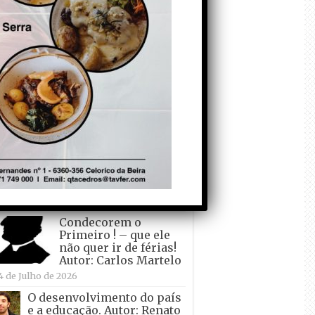
todo o mundo está a
crescer atrás de
Ronaldo. Autor: Paulo
itas do Amaral
 de Agosto de 2026
Falso crescimento…
Autor: Nuno Pereira
1 de Agosto de 2026
Tadei Pogacar vence o
“Tour” – A “Volta a
França em Bicicleta”
pela quinta vez! Autor:
o Dinis
7 de Julho de 2026
Condecorem o
Primeiro ! – que ele
não quer ir de férias!
Autor: Carlos Martelo
4 de Julho de 2026
O desenvolvimento do país
e a educação. Autor: Renato