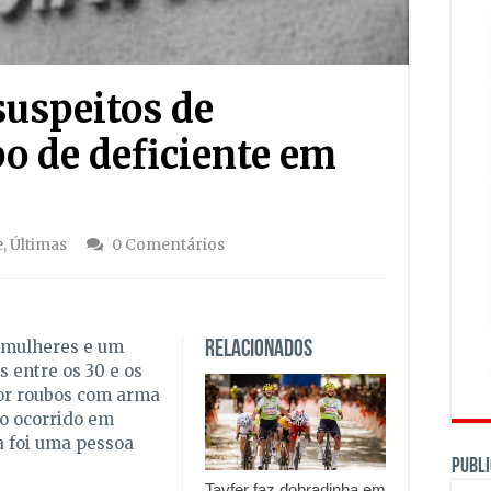
suspeitos de
bo de deficiente em
e
,
Últimas
0 Comentários
ês mulheres e um
Relacionados
entre os 30 e os
por roubos com arma
ão ocorrido em
ma foi uma pessoa
PUBLI
Tavfer faz dobradinha em