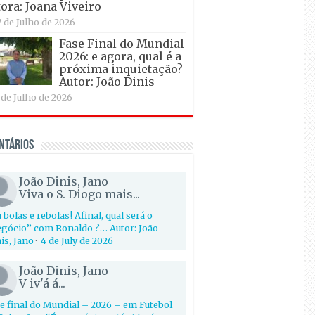
ora: Joana Viveiro
7 de Julho de 2026
Fase Final do Mundial
2026: e agora, qual é a
próxima inquietação?
Autor: João Dinis
 de Julho de 2026
ntários
João Dinis, Jano
Viva o S. Diogo mais...
 bolas e rebolas! Afinal, qual será o
gócio” com Ronaldo ?… Autor: João
is, Jano
·
4 de July de 2026
João Dinis, Jano
V iv'á á...
e final do Mundial – 2026 – em Futebol