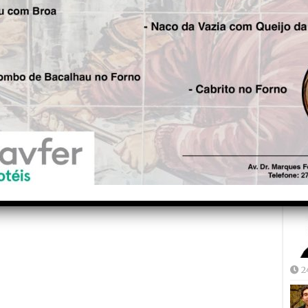
Fre
5
Joã
2
2