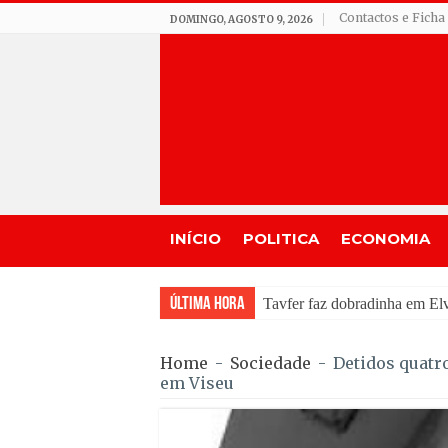
Contactos e Ficha
DOMINGO, AGOSTO 9, 2026
INÍCIO
POLITICA
ECONOMIA
Última Hora
Incêndio em Fornos de Alg
Home
-
Sociedade
-
Detidos quatro
em Viseu