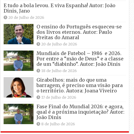
E tudo a bola levou. E viva Espanha! Autor: João
Dinis, Jano
20 de Julho de 2026
O ensino do Português esqueceu-se
dos livros eternos. Autor: Paulo
Freitas do Amaral
20 de Julho de 2026
Mundiais de Futebol – 1986 e 2026.
Por entre a “mão de Deus” e a classe
de um “diabinho”. Autor: João Dinis
18 de Julho de 2026
Girabolhos: mais do que uma
barragem, é preciso uma visão para
o território. Autora: Joana Viveiro
17 de Julho de 2026
Fase Final do Mundial 2026: e agora,
qual é a próxima inquietação? Autor:
João Dinis
8 de Julho de 2026