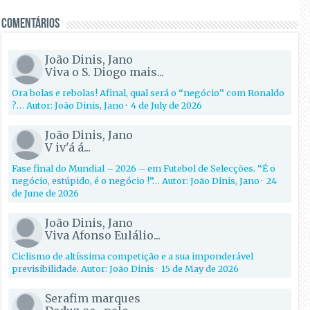
Comentários
João Dinis, Jano
Viva o S. Diogo mais...
Ora bolas e rebolas! Afinal, qual será o “negócio” com Ronaldo
?… Autor: João Dinis, Jano
·
4 de July de 2026
João Dinis, Jano
V iv'á á...
Fase final do Mundial – 2026 – em Futebol de Selecções. “É o
negócio, estúpido, é o negócio !”… Autor: João Dinis, Jano
·
24
de June de 2026
João Dinis, Jano
Viva Afonso Eulálio...
Ciclismo de altíssima competição e a sua imponderável
previsibilidade. Autor: João Dinis
·
15 de May de 2026
Serafim marques