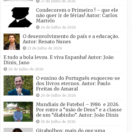
27 de Julho de 2026
Condecorem o Primeiro ! – que ele
não quer ir de férias! Autor: Carlos
Martelo
24 de Julho de 2026
O desenvolvimento do país e a educação.
Autor: Renato Nunes
21 de Julho de 2026
E tudo a bola levou. E viva Espanha! Autor: João
Dinis, Jano
20 de Julho de 2026
O ensino do Português esqueceu-se
dos livros eternos. Autor: Paulo
Freitas do Amaral
20 de Julho de 2026
Mundiais de Futebol – 1986 e 2026.
Por entre a “mão de Deus” e a classe
de um “diabinho”. Autor: João Dinis
18 de Julho de 2026
Girabolhos: mais do que uma