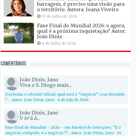
barragem, é preciso uma visão para
o território. Autora: Joana Viveiro
17 de Julho de 2026
Fase Final do Mundial 2026: e agora,
qual é a próxima inquietação? Autor:
João Dinis
8 de Julho de 2026
Comentários
João Dinis, Jano
Viva o S. Diogo mais...
Ora bolas e rebolas! Afinal, qual será o “negócio” com Ronaldo
?… Autor: João Dinis, Jano
·
4 de July de 2026
João Dinis, Jano
V iv'á á...
Fase final do Mundial – 2026 – em Futebol de Selecções. “É o
negócio, estúpido, é o negócio !”… Autor: João Dinis, Jano
·
24