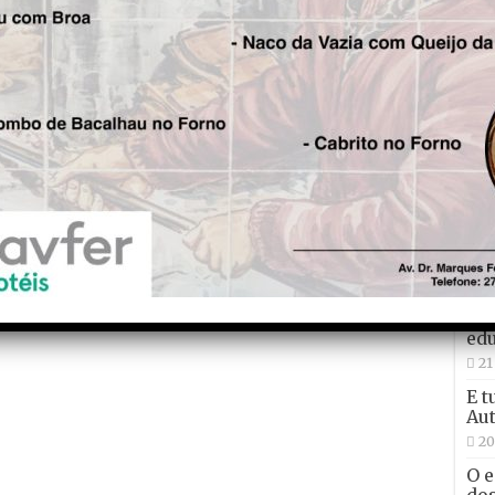
Tad
“Vo
qui
27
Con
não
Ma
24
O d
edu
21
E t
Aut
20
O e
dos