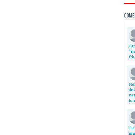
Come
Ora
“ne
Din
Fas
de 
neg
Jun
Cic
imp