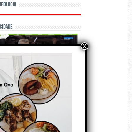
orologia
cidade
X
ÃO E CRÓNICAS
A marca Sporting em
todo o mundo está a
crescer atrás de
Ronaldo. Autor: Paulo
itas do Amaral
de Agosto de 2026