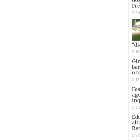
Fre
20
“di
18
Gir
bar
o t
17
Fas
ago
inq
8 
Edu
alt
Re
7 