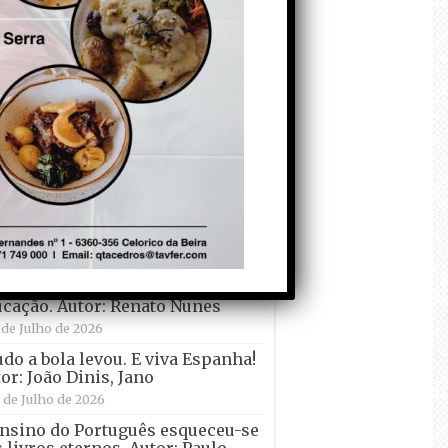
Falso crescimento…
Autor: Nuno Pereira
1 de Agosto de 2026
ei Pogacar vence o “Tour” – A
lta a França em Bicicleta” pela
nta vez! Autor: João Dinis
 de Julho de 2026
decorem o Primeiro ! – que ele
 quer ir de férias! Autor: Carlos
rtelo
 de Julho de 2026
esenvolvimento do país e a
cação. Autor: Renato Nunes
 de Julho de 2026
udo a bola levou. E viva Espanha!
or: João Dinis, Jano
 de Julho de 2026
nsino do Português esqueceu-se
 livros eternos. Autor: Paulo