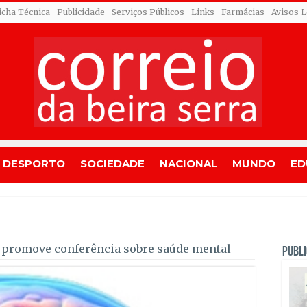
icha Técnica
Publicidade
Serviços Públicos
Links
Farmácias
Avisos L
DESPORTO
SOCIEDADE
NACIONAL
MUNDO
ED
m a poder declarar utilidade públic
promove conferência sobre saúde mental
PUBLI