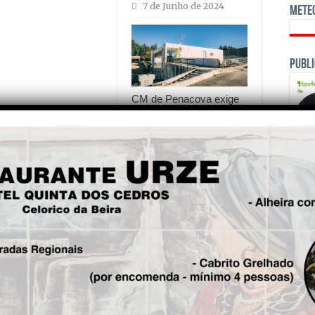
7 de Junho de 2024
Mete
Publi
CM de Penacova exige
ao Governo mais
recursos humanos para
Extensão de Saúde de
Figueira de Lorvão
14 de Dezembro de
2023
OPINI
is!
Seg.
Quinta do Forninho e Quinta
Fre
da Moenda renovam
galardão “Chave Verde”
5 