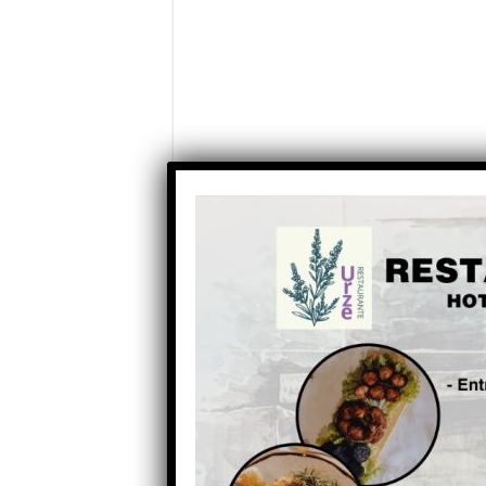
Partilhe com os seus amigos nas redes socia
Anterior
Inscrições para concurso de
empreendedorismo dirigido
a alunos terminam amanhã