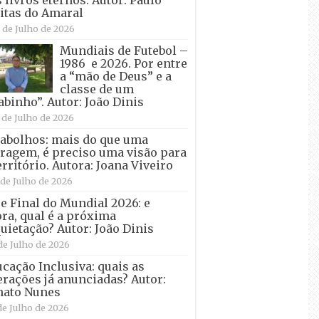
itas do Amaral
 de Julho de 2026
Mundiais de Futebol –
1986 e 2026. Por entre
a “mão de Deus” e a
classe de um
abinho”. Autor: João Dinis
 de Julho de 2026
abolhos: mais do que uma
ragem, é preciso uma visão para
erritório. Autora: Joana Viveiro
 de Julho de 2026
e Final do Mundial 2026: e
ra, qual é a próxima
uietação? Autor: João Dinis
de Julho de 2026
cação Inclusiva: quais as
erações já anunciadas? Autor:
nato Nunes
de Julho de 2026