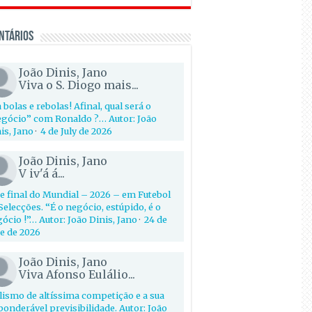
ntários
João Dinis, Jano
Viva o S. Diogo mais...
 bolas e rebolas! Afinal, qual será o
gócio” com Ronaldo ?… Autor: João
is, Jano
·
4 de July de 2026
João Dinis, Jano
V iv'á á...
e final do Mundial – 2026 – em Futebol
Selecções. “É o negócio, estúpido, é o
ócio !”… Autor: João Dinis, Jano
·
24 de
e de 2026
João Dinis, Jano
Viva Afonso Eulálio...
lismo de altíssima competição e a sua
onderável previsibilidade. Autor: João