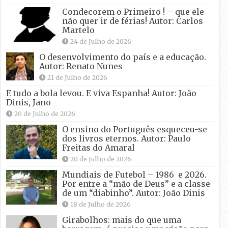
Condecorem o Primeiro ! – que ele
não quer ir de férias! Autor: Carlos
Martelo
24 de Julho de 2026
O desenvolvimento do país e a educação.
Autor: Renato Nunes
21 de Julho de 2026
E tudo a bola levou. E viva Espanha! Autor: João
Dinis, Jano
20 de Julho de 2026
O ensino do Português esqueceu-se
dos livros eternos. Autor: Paulo
Freitas do Amaral
20 de Julho de 2026
Mundiais de Futebol – 1986 e 2026.
Por entre a “mão de Deus” e a classe
de um “diabinho”. Autor: João Dinis
18 de Julho de 2026
Girabolhos: mais do que uma