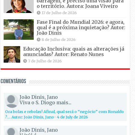
barragem, é preciso uma visão para
o território. Autora: Joana Viveiro
17 de Julho de 2026
Fase Final do Mundial 2026: e agora,
qual é a próxima inquietação? Autor:
João Dinis
8 de Julho de 2026
Educação Inclusiva: quais as alterações já
anunciadas? Autor: Renato Nunes
7 de Julho de 2026
Comentários
João Dinis, Jano
Viva o S. Diogo mais...
Ora bolas e rebolas! Afinal, qual será o “negócio” com Ronaldo
?… Autor: João Dinis, Jano
·
4 de July de 2026
João Dinis, Jano