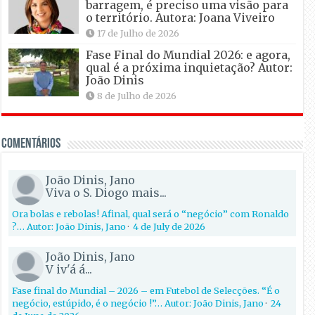
barragem, é preciso uma visão para
o território. Autora: Joana Viveiro
17 de Julho de 2026
Fase Final do Mundial 2026: e agora,
qual é a próxima inquietação? Autor:
João Dinis
8 de Julho de 2026
Comentários
João Dinis, Jano
Viva o S. Diogo mais...
Ora bolas e rebolas! Afinal, qual será o “negócio” com Ronaldo
?… Autor: João Dinis, Jano
·
4 de July de 2026
João Dinis, Jano
V iv'á á...
Fase final do Mundial – 2026 – em Futebol de Selecções. “É o
negócio, estúpido, é o negócio !”… Autor: João Dinis, Jano
·
24