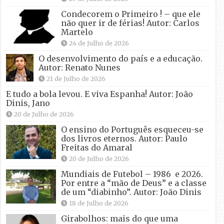
Condecorem o Primeiro ! – que ele
não quer ir de férias! Autor: Carlos
Martelo
24 de Julho de 2026
O desenvolvimento do país e a educação.
Autor: Renato Nunes
21 de Julho de 2026
E tudo a bola levou. E viva Espanha! Autor: João
Dinis, Jano
20 de Julho de 2026
O ensino do Português esqueceu-se
dos livros eternos. Autor: Paulo
Freitas do Amaral
20 de Julho de 2026
Mundiais de Futebol – 1986 e 2026.
Por entre a “mão de Deus” e a classe
de um “diabinho”. Autor: João Dinis
18 de Julho de 2026
Girabolhos: mais do que uma