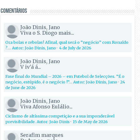
Comentários
João Dinis, Jano
Viva o S. Diogo mais...
Ora bolas e rebolas! Afinal, qual será o “negócio” com Ronaldo
?… Autor: João Dinis, Jano
·
4 de July de 2026
João Dinis, Jano
V iv'á á...
Fase final do Mundial – 2026 – em Futebol de Selecções. “É o
negócio, estúpido, é o negócio !”… Autor: João Dinis, Jano
·
24
de June de 2026
João Dinis, Jano
Viva Afonso Eulálio...
Ciclismo de altíssima competição e a sua imponderável
previsibilidade. Autor: João Dinis
·
15 de May de 2026
Serafim marques