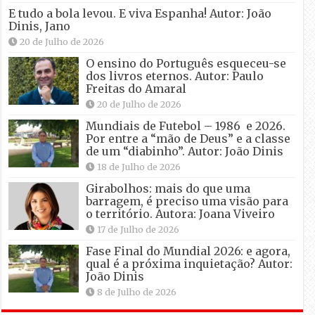
E tudo a bola levou. E viva Espanha! Autor: João
Dinis, Jano
20 de Julho de 2026
O ensino do Português esqueceu-se
dos livros eternos. Autor: Paulo
Freitas do Amaral
20 de Julho de 2026
Mundiais de Futebol – 1986 e 2026.
Por entre a “mão de Deus” e a classe
de um “diabinho”. Autor: João Dinis
18 de Julho de 2026
Girabolhos: mais do que uma
barragem, é preciso uma visão para
o território. Autora: Joana Viveiro
17 de Julho de 2026
Fase Final do Mundial 2026: e agora,
qual é a próxima inquietação? Autor:
João Dinis
8 de Julho de 2026