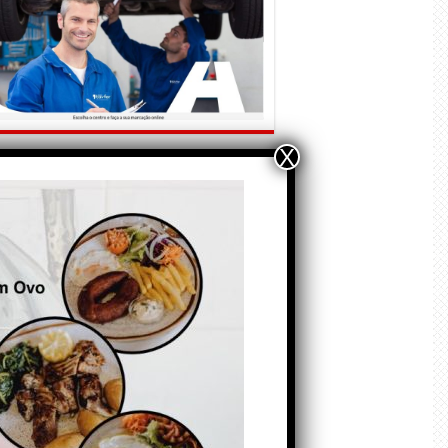
X
ÃO E CRÓNICAS
Matraquilhos… Autor:
Fernando Roldão
6 de Agosto de 2026
A marca Sporting em
todo o mundo está a
crescer atrás de
Ronaldo. Autor: Paulo
itas do Amaral
 de Agosto de 2026
Falso crescimento…
Autor: Nuno Pereira