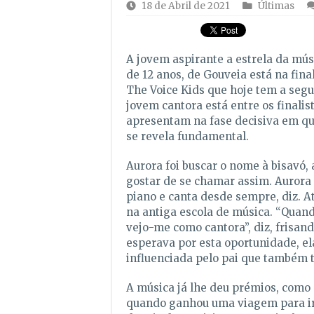
18 de Abril de 2021
Últimas
A jovem aspirante a estrela da mús
de 12 anos, de Gouveia está na fina
The Voice Kids que hoje tem a segu
jovem cantora está entre os finalis
apresentam na fase decisiva em que
se revela fundamental.
Aurora foi buscar o nome à bisavó, 
gostar de se chamar assim. Aurora 
piano e canta desde sempre, diz. A
na antiga escola de música. “Quand
vejo-me como cantora”, diz, frisan
esperava por esta oportunidade, el
influenciada pelo pai que também t
A música já lhe deu prémios, como
quando ganhou uma viagem para ir