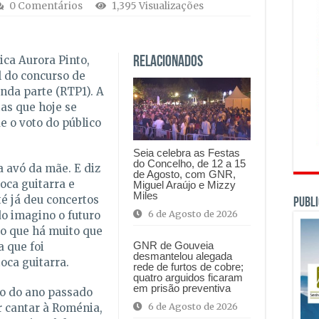
0 Comentários
1,395 Visualizações
ica Aurora Pinto,
Relacionados
l do concurso de
nda parte (RTP1). A
tas que hoje se
 o voto do público
Seia celebra as Festas
do Concelho, de 12 a 15
a avó da mãe. E diz
de Agosto, com GNR,
oca guitarra e
Miguel Araújo e Mizzy
Miles
té já deu concertos
PUBLI
6 de Agosto de 2026
o imagino o futuro
do que há muito que
GNR de Gouveia
a que foi
desmantelou alegada
oca guitarra.
rede de furtos de cobre;
quatro arguidos ficaram
em prisão preventiva
 o do ano passado
6 de Agosto de 2026
 cantar à Roménia,