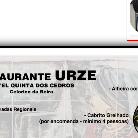
OPINI
Fre
5