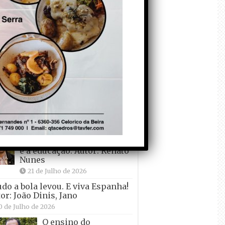
1 de Agosto de 2026
Tadei Pogacar vence o
“Tour” – A “Volta a
França em Bicicleta”
pela quinta vez! Autor:
o Dinis
7 de Julho de 2026
Condecorem o
Primeiro ! – que ele
não quer ir de férias!
Autor: Carlos Martelo
4 de Julho de 2026
O desenvolvimento do país
e a educação. Autor: Renato
Nunes
21 de Julho de 2026
udo a bola levou. E viva Espanha!
or: João Dinis, Jano
0 de Julho de 2026
O ensino do