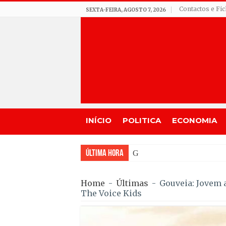
Contactos e Fi
SEXTA-FEIRA, AGOSTO 7, 2026
INÍCIO
POLITICA
ECONOMIA
Última Hora
GNR de Gouveia desmantelou
Home
-
Últimas
-
Gouveia: Jovem a
The Voice Kids