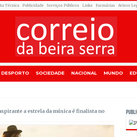
cha Técnica
Publicidade
Serviços Públicos
Links
Farmácias
Avisos Le
DESPORTO
SOCIEDADE
NACIONAL
MUNDO
ED
 alegada red
spirante a estrela da música é finalista no
PUBLI