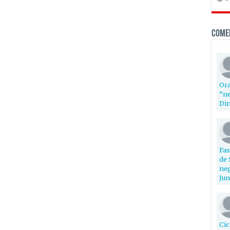
Come
Ora
“ne
Din
Fas
de 
neg
Jun
Cic