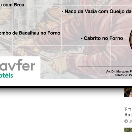
Joã
2
2
E t
Aut
2