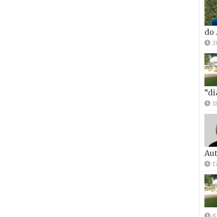
do
2
“di
1
Aut
1
8