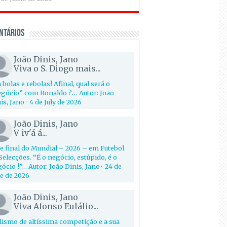
ntários
João Dinis, Jano
Viva o S. Diogo mais...
 bolas e rebolas! Afinal, qual será o
gócio” com Ronaldo ?… Autor: João
is, Jano
·
4 de July de 2026
João Dinis, Jano
V iv'á á...
e final do Mundial – 2026 – em Futebol
Selecções. “É o negócio, estúpido, é o
ócio !”… Autor: João Dinis, Jano
·
24 de
e de 2026
João Dinis, Jano
Viva Afonso Eulálio...
lismo de altíssima competição e a sua