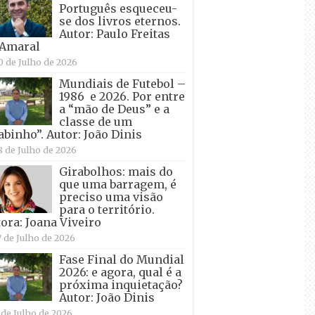
Português esqueceu-
se dos livros eternos.
Autor: Paulo Freitas
 Amaral
0 de Julho de 2026
Mundiais de Futebol –
1986 e 2026. Por entre
a “mão de Deus” e a
classe de um
abinho”. Autor: João Dinis
8 de Julho de 2026
Girabolhos: mais do
que uma barragem, é
preciso uma visão
para o território.
ora: Joana Viveiro
7 de Julho de 2026
Fase Final do Mundial
2026: e agora, qual é a
próxima inquietação?
Autor: João Dinis
 de Julho de 2026