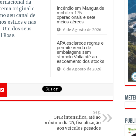
ternacional da
Incêndio em Mangualde
tema original e
mobiliza 175
no seu canal de
operacionais e sete
meios aéreos
os estilos e nas
l. Um dos seus
6 de Agosto de 2026
l Rose.
APA esclarece regras e
permite venda de
embalagens sem
símbolo Volta até ao
escoamento dos stocks
6 de Agosto de 2026
is!
Mete
Seg.
GNR intensifica, até ao
Publi
próximo dia 25, fiscalização
aos veículos pesados