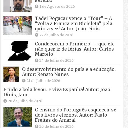
Pereira
1 de Agosto de 2026
Tadei Pogacar vence o “Tour” – A
“Volta a França em Bicicleta” pela
quinta vez! Autor: João Dinis
27 de Julho de 2026
Condecorem o Primeiro ! – que ele
não quer ir de férias! Autor: Carlos
Martelo
24 de Julho de 2026
O desenvolvimento do país e a educação.
Autor: Renato Nunes
21 de Julho de 2026
E tudo a bola levou. E viva Espanha! Autor: João
Dinis, Jano
20 de Julho de 2026
O ensino do Português esqueceu-se
dos livros eternos. Autor: Paulo
Freitas do Amaral
20 de Julho de 2026