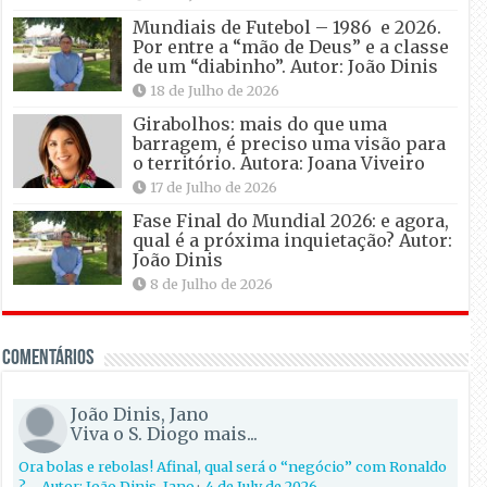
Mundiais de Futebol – 1986 e 2026.
Por entre a “mão de Deus” e a classe
de um “diabinho”. Autor: João Dinis
18 de Julho de 2026
Girabolhos: mais do que uma
barragem, é preciso uma visão para
o território. Autora: Joana Viveiro
17 de Julho de 2026
Fase Final do Mundial 2026: e agora,
qual é a próxima inquietação? Autor:
João Dinis
8 de Julho de 2026
Comentários
João Dinis, Jano
Viva o S. Diogo mais...
Ora bolas e rebolas! Afinal, qual será o “negócio” com Ronaldo
?… Autor: João Dinis, Jano
·
4 de July de 2026