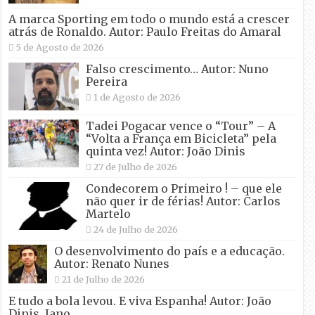
A marca Sporting em todo o mundo está a crescer
atrás de Ronaldo. Autor: Paulo Freitas do Amaral
5 de Agosto de 2026
Falso crescimento… Autor: Nuno
Pereira
1 de Agosto de 2026
Tadei Pogacar vence o “Tour” – A
“Volta a França em Bicicleta” pela
quinta vez! Autor: João Dinis
27 de Julho de 2026
Condecorem o Primeiro ! – que ele
não quer ir de férias! Autor: Carlos
Martelo
24 de Julho de 2026
O desenvolvimento do país e a educação.
Autor: Renato Nunes
21 de Julho de 2026
E tudo a bola levou. E viva Espanha! Autor: João
Dinis, Jano