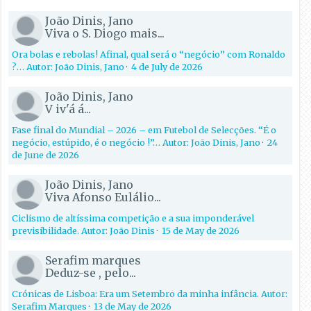
João Dinis, Jano
Viva o S. Diogo mais...
Ora bolas e rebolas! Afinal, qual será o “negócio” com Ronaldo
?… Autor: João Dinis, Jano
·
4 de July de 2026
João Dinis, Jano
V iv'á á...
Fase final do Mundial – 2026 – em Futebol de Selecções. “É o
negócio, estúpido, é o negócio !”… Autor: João Dinis, Jano
·
24
de June de 2026
João Dinis, Jano
Viva Afonso Eulálio...
Ciclismo de altíssima competição e a sua imponderável
previsibilidade. Autor: João Dinis
·
15 de May de 2026
Serafim marques
Deduz-se , pelo...
Crónicas de Lisboa: Era um Setembro da minha infância. Autor:
Serafim Marques
·
13 de May de 2026