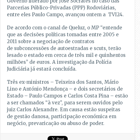
Governo liderado por José Sócrates no caso das
Parcerias Público-Privadas (
PPP
) Rodoviárias,
entre eles Paulo Campo, avançou ontem a TVI24.
De acordo com o canal de Queluz, o MP
“entende
que as decisões políticas tomadas entre 2005 e
2011 sobre a negociação de contratos
de
subconcessões
de
autoestradas
e
scuts
, terão
lesado o estado em cerca de três mil e quinhentos
milhões”
de euros. A investigação da Polícia
Judiciária já estará concluída.
Três ex-ministros – Teixeira dos Santos, Mário
Lino e António Mendonça – e dois secretários de
Estado – Paulo Campos e Carlos Costa Pina – estão
a ser chamados “à vez”, para serem ouvidos pelo
juiz Carlos Alexandre. Em causa estão suspeitas
de gestão danosa, participação económica em
negócio, prevaricação ou abuso de poder.