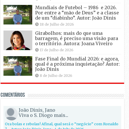
Mundiais de Futebol – 1986 e 2026.
Por entre a “mão de Deus” e a classe
de um “diabinho”. Autor: João Dinis
18 de Julho de 2026
Girabolhos: mais do que uma
barragem, é preciso uma visão para
o território. Autora: Joana Viveiro
17 de Julho de 2026
Fase Final do Mundial 2026: e agora,
qual é a próxima inquietação? Autor:
João Dinis
8 de Julho de 2026
Comentários
João Dinis, Jano
Viva o S. Diogo mais...
Ora bolas e rebolas! Afinal, qual será o “negócio” com Ronaldo
?… Autor: João Dinis, Jano
·
4 de July de 2026