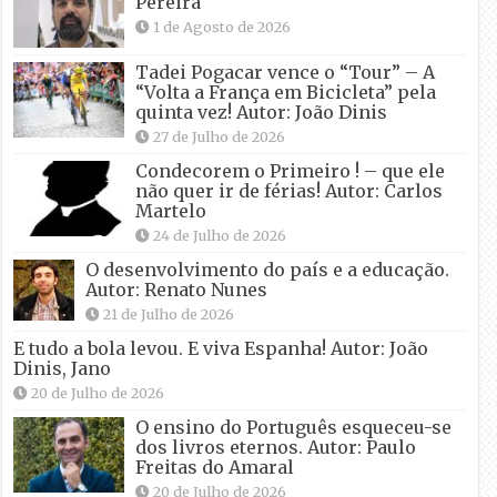
Pereira
1 de Agosto de 2026
Tadei Pogacar vence o “Tour” – A
“Volta a França em Bicicleta” pela
quinta vez! Autor: João Dinis
27 de Julho de 2026
Condecorem o Primeiro ! – que ele
não quer ir de férias! Autor: Carlos
Martelo
24 de Julho de 2026
O desenvolvimento do país e a educação.
Autor: Renato Nunes
21 de Julho de 2026
E tudo a bola levou. E viva Espanha! Autor: João
Dinis, Jano
20 de Julho de 2026
O ensino do Português esqueceu-se
dos livros eternos. Autor: Paulo
Freitas do Amaral
20 de Julho de 2026