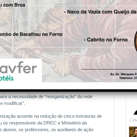
âmara garante não compactuar porque “enquanto for
 concelho” . “Não posso compactuar com gente que
Fre
é Carlos Alexandrino que, numa altura em que é
arquia oliveirense, se revelou crítico em relação à
5 
âmara municipal. “Essas pessoas que não têm
datas em Oliveira do Hospital”, observou.
 encontro de pessoal não docente, alusivo ao tema do
 Escolas”, que hoje decorre na Casa da Cultura
ativo Local que está a ser desenvolvido pela equipa
Joã
ase e verdade para apresentar uma proposta ao
27
rlos Alexandrino, contando que tal decisão decorreu
 para a necessidade de “reorganização” da rede
e modificar”.
ização assente na redução de cinco estruturas de
24
u os responsáveis da DREC e Ministério da
alunos, os professores, os auxiliares de ação