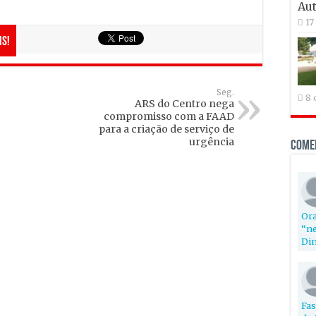
Aut
17
is!
Seg.
8 
ARS do Centro nega
compromisso com a FAAD
para a criação de serviço de
urgência
Come
Ora
“ne
Din
Fas