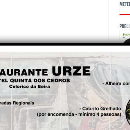
Mete
Publi
reto o momento em que a proposta defendida pela
os no concelho não foi aceite pela DREC e o
utal” partiu, numa “tentativa desesperada”, para a
OPINI
enganaram-me porque fizeram a proposta de um
Carlos Alexandrino, lamentando que para alguns “o