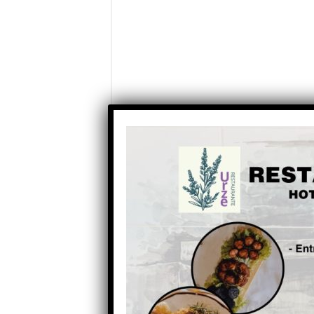
José Carlos Alexandrino referiu em conc
autarquia de criação de três agrupament
executivo “perante uma irredutibilidade br
proposta de dois agrupamentos .
“Prometeram que sim, mas as pessoas 
único mega agrupamento”, revelou José 
que contam são os números”.