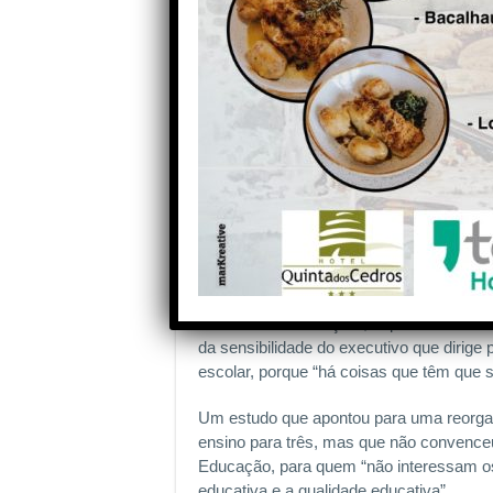
Uma postura com que o presidente da C
presidente a minha bandeira será o meu
prejudica o meu concelho”, informou Jos
recandidato assumido à presidência da aut
candidatura da ex diretora da DREC à C
vergonha , vêm apresentar-se como candi
Alexandrino falava assim no arranque do
“Papel dos Assistentes Operacionais nas
César Oliveira no âmbito do Projeto Educ
de António Rochette.
“Encomendámos um estudo que tivesse b
Ministério a Educação”, explicou José Ca
da sensibilidade do executivo que dirige
escolar, porque “há coisas que têm que s
Um estudo que apontou para uma reorgan
ensino para três, mas que não convence
Educação, para quem “não interessam os 
educativa e a qualidade educativa”.