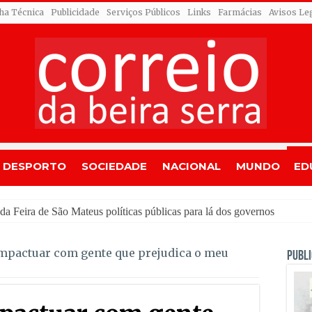
cha Técnica
Publicidade
Serviços Públicos
Links
Farmácias
Avisos Le
DESPORTO
SOCIEDADE
NACIONAL
MUNDO
ED
mpactuar com gente que prejudica o meu
PUBLI