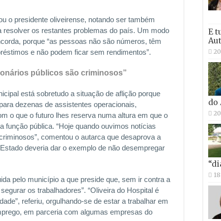
tou o presidente oliveirense, notando ser também
a resolver os restantes problemas do país. Um modo
E t
Aut
ncorda, porque “as pessoas não são números, têm
20
réstimos e não podem ficar sem rendimentos”.
onários públicos são criminosos”
cipal está sobretudo a situação de aflição porque
do
 para dezenas de assistentes operacionais,
20
m o que o futuro lhes reserva numa altura em que o
 função pública. “Hoje quando ouvimos notícias
 criminosos”, comentou o autarca que desaprova a
o Estado deveria dar o exemplo de não desempregar
“di
18
da pelo município a que preside que, sem ir contra a
 segurar os trabalhadores”. “Oliveira do Hospital é
ade”, referiu, orgulhando-se de estar a trabalhar em
mprego, em parceria com algumas empresas do