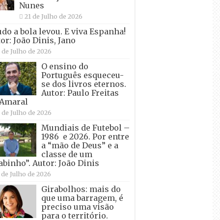
Nunes
21 de Julho de 2026
udo a bola levou. E viva Espanha!
or: João Dinis, Jano
 de Julho de 2026
O ensino do
Português esqueceu-
se dos livros eternos.
Autor: Paulo Freitas
 Amaral
 de Julho de 2026
Mundiais de Futebol –
1986 e 2026. Por entre
a “mão de Deus” e a
classe de um
abinho”. Autor: João Dinis
 de Julho de 2026
Girabolhos: mais do
que uma barragem, é
preciso uma visão
para o território.