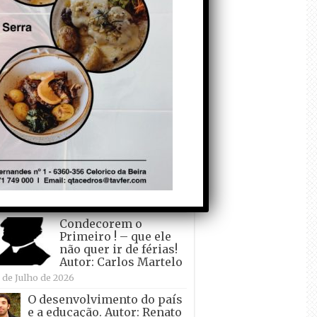
todo o mundo está a
crescer atrás de
Ronaldo. Autor: Paulo
itas do Amaral
de Agosto de 2026
Falso crescimento…
Autor: Nuno Pereira
1 de Agosto de 2026
Tadei Pogacar vence o
“Tour” – A “Volta a
França em Bicicleta”
pela quinta vez! Autor:
o Dinis
 de Julho de 2026
Condecorem o
Primeiro ! – que ele
não quer ir de férias!
Autor: Carlos Martelo
 de Julho de 2026
O desenvolvimento do país
e a educação. Autor: Renato