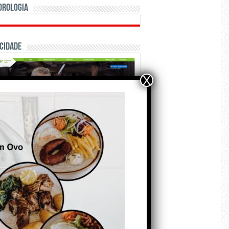
orologia
cidade
X
ÃO E CRÓNICAS
Matraquilhos… Autor:
Fernando Roldão
6 de Agosto de 2026
A marca Sporting em