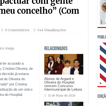
pactuar com gente
 meu concelho” (Com
0 Comentários
544 Visualizações
PUBLI
nico mega
Relacionados
l ter acusado a
 Cristina Oliveira, de
a decisão já estava
Alunos de Arganil e
l de Oliveira do
Oliveira do Hospital
nado” por Cristina
vencem Concurso
stituição de um único
Intermunicipal de Leitura
ra do Hospital.
11 de Maio de 2026
Ediçã