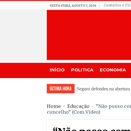
Contactos e Fi
SEXTA-FEIRA, AGOSTO 7, 2026
INÍCIO
POLITICA
ECONOMIA
Última Hora
Feira Moçárabe faz recua
Home
-
Educação
-
“Não posso co
concelho” (Com Vídeo)