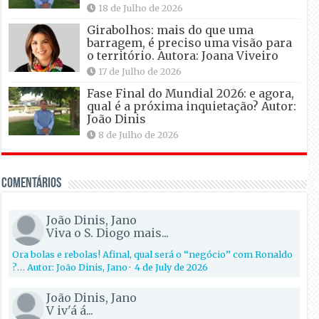
18 de Julho de 2026
Girabolhos: mais do que uma
barragem, é preciso uma visão para
o território. Autora: Joana Viveiro
17 de Julho de 2026
Fase Final do Mundial 2026: e agora,
qual é a próxima inquietação? Autor:
João Dinis
8 de Julho de 2026
Comentários
João Dinis, Jano
Viva o S. Diogo mais...
Ora bolas e rebolas! Afinal, qual será o “negócio” com Ronaldo
?… Autor: João Dinis, Jano
·
4 de July de 2026
João Dinis, Jano
V iv'á á...