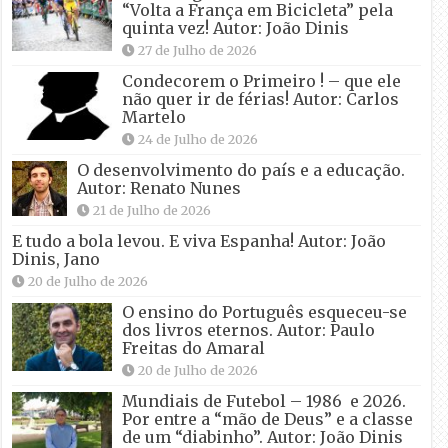
“Volta a França em Bicicleta” pela
quinta vez! Autor: João Dinis
27 de Julho de 2026
Condecorem o Primeiro ! – que ele
não quer ir de férias! Autor: Carlos
Martelo
24 de Julho de 2026
O desenvolvimento do país e a educação.
Autor: Renato Nunes
21 de Julho de 2026
E tudo a bola levou. E viva Espanha! Autor: João
Dinis, Jano
20 de Julho de 2026
O ensino do Português esqueceu-se
dos livros eternos. Autor: Paulo
Freitas do Amaral
20 de Julho de 2026
Mundiais de Futebol – 1986 e 2026.
Por entre a “mão de Deus” e a classe
de um “diabinho”. Autor: João Dinis