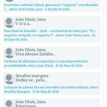
Ora bolas e rebolas! Afinal, qual será o “negócio” com Ronaldo
?… Autor: João Dinis, Jano
·
4 de July de 2026
João Dinis, Jano
V iv'á á...
Fase final do Mundial – 2026 – em Futebol de Selecções. “É o
negócio, estúpido, é o negócio !”… Autor: João Dinis, Jano
·
24
de June de 2026
João Dinis, Jano
Viva Afonso Eulálio...
Ciclismo de altíssima competição e a sua imponderável
previsibilidade. Autor: João Dinis
·
15 de May de 2026
Serafim marques
Deduz-se , pelo...
Crónicas de Lisboa: Era um Setembro da minha infância. Autor:
Serafim Marques
·
13 de May de 2026
João Dinis, Jano
Futurismo...