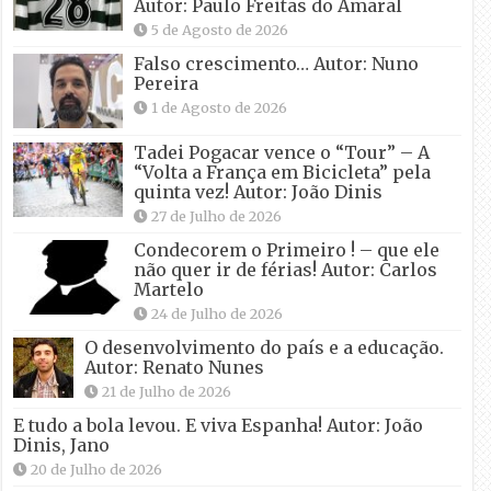
Autor: Paulo Freitas do Amaral
5 de Agosto de 2026
Falso crescimento… Autor: Nuno
Pereira
1 de Agosto de 2026
Tadei Pogacar vence o “Tour” – A
“Volta a França em Bicicleta” pela
quinta vez! Autor: João Dinis
27 de Julho de 2026
Condecorem o Primeiro ! – que ele
não quer ir de férias! Autor: Carlos
Martelo
24 de Julho de 2026
O desenvolvimento do país e a educação.
Autor: Renato Nunes
21 de Julho de 2026
E tudo a bola levou. E viva Espanha! Autor: João
Dinis, Jano
20 de Julho de 2026