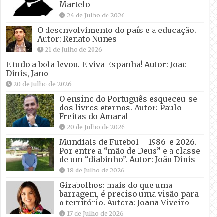
Martelo
24 de Julho de 2026
O desenvolvimento do país e a educação.
Autor: Renato Nunes
21 de Julho de 2026
E tudo a bola levou. E viva Espanha! Autor: João
Dinis, Jano
20 de Julho de 2026
O ensino do Português esqueceu-se
dos livros eternos. Autor: Paulo
Freitas do Amaral
20 de Julho de 2026
Mundiais de Futebol – 1986 e 2026.
Por entre a “mão de Deus” e a classe
de um “diabinho”. Autor: João Dinis
18 de Julho de 2026
Girabolhos: mais do que uma
barragem, é preciso uma visão para
o território. Autora: Joana Viveiro
17 de Julho de 2026