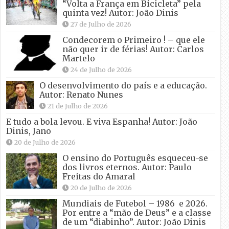
“Volta a França em Bicicleta” pela
quinta vez! Autor: João Dinis
27 de Julho de 2026
Condecorem o Primeiro ! – que ele
não quer ir de férias! Autor: Carlos
Martelo
24 de Julho de 2026
O desenvolvimento do país e a educação.
Autor: Renato Nunes
21 de Julho de 2026
E tudo a bola levou. E viva Espanha! Autor: João
Dinis, Jano
20 de Julho de 2026
O ensino do Português esqueceu-se
dos livros eternos. Autor: Paulo
Freitas do Amaral
20 de Julho de 2026
Mundiais de Futebol – 1986 e 2026.
Por entre a “mão de Deus” e a classe
de um “diabinho”. Autor: João Dinis