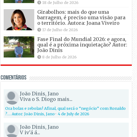
18 de Julho de 2026
Girabolhos: mais do que uma
barragem, é preciso uma visão para
o território. Autora: Joana Viveiro
17 de Julho de 2026
Fase Final do Mundial 2026: e agora,
qual é a próxima inquietação? Autor:
João Dinis
8 de Julho de 2026
Comentários
João Dinis, Jano
Viva o S. Diogo mais...
Ora bolas e rebolas! Afinal, qual será o “negócio” com Ronaldo
?… Autor: João Dinis, Jano
·
4 de July de 2026
João Dinis, Jano
V iv'á á...