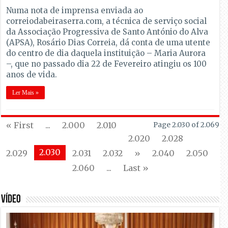
Numa nota de imprensa enviada ao
correiodabeiraserra.com, a técnica de serviço social
da Associação Progressiva de Santo António do Alva
(APSA), Rosário Dias Correia, dá conta de uma utente
do centro de dia daquela instituição – Maria Aurora
–, que no passado dia 22 de Fevereiro atingiu os 100
anos de vida.
Ler Mais »
« First
...
2.000
2.010
Page 2.030 of 2.069
2.020
2.028
2.030
2.029
2.031
2.032
»
2.040
2.050
2.060
...
Last »
VÍDEO