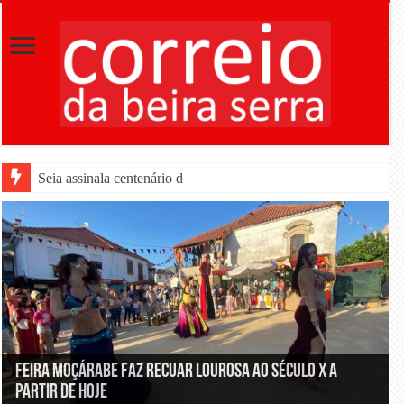
Seia assinala centenário de Almeida Santos com homenagens em três 
Feira Moçárabe faz recuar Lourosa ao século X a
partir de hoje