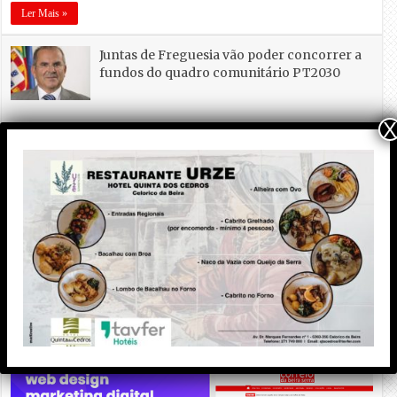
Ler Mais »
Juntas de Freguesia vão poder concorrer a
fundos do quadro comunitário PT2030
X
Nuno Tavares Pereira, em vídeo, lamenta a
poluição do rio Seia e que os políticos não se
preocupem com as descargas naquele leito
de água, em Ervedal da Beira
PUBLICIDADE