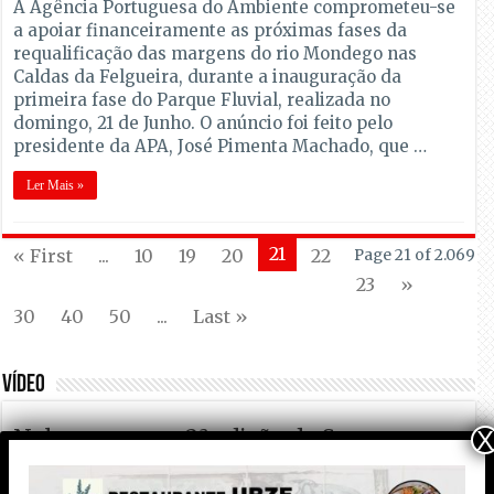
A Agência Portuguesa do Ambiente comprometeu-se
a apoiar financeiramente as próximas fases da
requalificação das margens do rio Mondego nas
Caldas da Felgueira, durante a inauguração da
primeira fase do Parque Fluvial, realizada no
domingo, 21 de Junho. O anúncio foi feito pelo
presidente da APA, José Pimenta Machado, que …
Ler Mais »
21
« First
...
10
19
20
22
Page 21 of 2.069
23
»
30
40
50
...
Last »
VÍDEO
Nelas promove 2ª edição da Semana
X
Desportiva Municipal Coração do Dão e