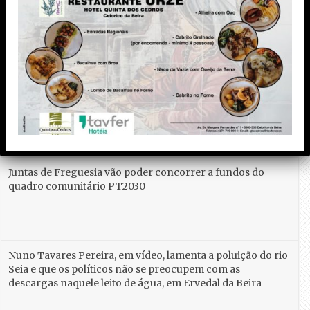
secretário de Estado do Desporto
promete cooperação do Governo
A Câmara Municipal de Nelas promove de 25 a 29 de
Junho a 2ª edição da Semana Desportiva Municipal
Coração do Dão. A apresentação do evento que
contará com cerca de 20 colectividades contou com a
presença do secretário de Estado do Desporto que
prometeu cooperação entre o Governo e …
Ler Mais »
Juntas de Freguesia vão poder concorrer a fundos do
quadro comunitário PT2030
Nuno Tavares Pereira, em vídeo, lamenta a poluição do rio
Seia e que os políticos não se preocupem com as
descargas naquele leito de água, em Ervedal da Beira