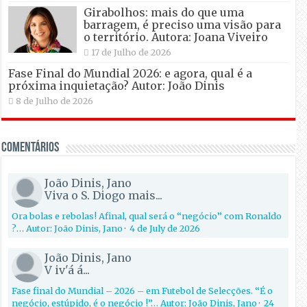
Girabolhos: mais do que uma
barragem, é preciso uma visão para
o território. Autora: Joana Viveiro
17 de Julho de 2026
Fase Final do Mundial 2026: e agora, qual é a
próxima inquietação? Autor: João Dinis
8 de Julho de 2026
Comentários
João Dinis, Jano
Viva o S. Diogo mais...
Ora bolas e rebolas! Afinal, qual será o “negócio” com Ronaldo
?… Autor: João Dinis, Jano
·
4 de July de 2026
João Dinis, Jano
V iv'á á...
Fase final do Mundial – 2026 – em Futebol de Selecções. “É o
negócio, estúpido, é o negócio !”… Autor: João Dinis, Jano
·
24