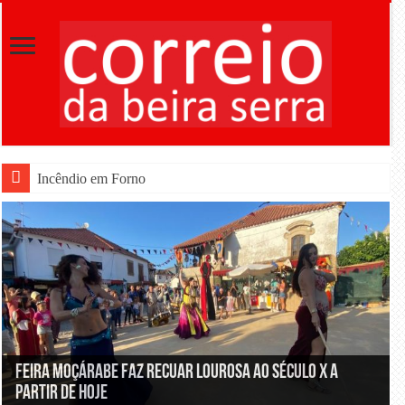
Incêndio em Fornos de Algodres dominado após comb
Feira Moçárabe faz recuar Lourosa ao século X a
partir de hoje