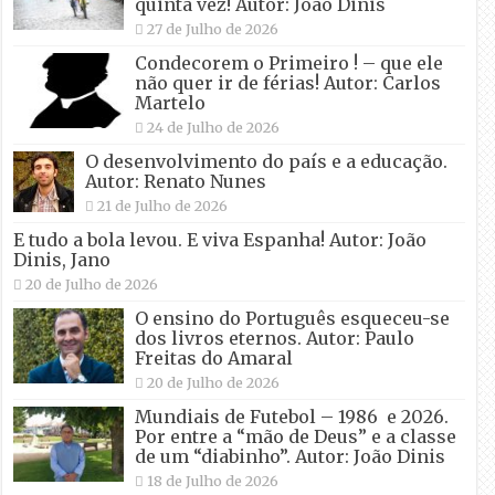
quinta vez! Autor: João Dinis
27 de Julho de 2026
Condecorem o Primeiro ! – que ele
não quer ir de férias! Autor: Carlos
Martelo
24 de Julho de 2026
O desenvolvimento do país e a educação.
Autor: Renato Nunes
21 de Julho de 2026
E tudo a bola levou. E viva Espanha! Autor: João
Dinis, Jano
20 de Julho de 2026
O ensino do Português esqueceu-se
dos livros eternos. Autor: Paulo
Freitas do Amaral
20 de Julho de 2026
Mundiais de Futebol – 1986 e 2026.
Por entre a “mão de Deus” e a classe
de um “diabinho”. Autor: João Dinis
18 de Julho de 2026