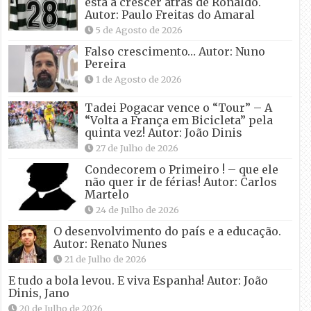
está a crescer atrás de Ronaldo.
Autor: Paulo Freitas do Amaral
5 de Agosto de 2026
Falso crescimento… Autor: Nuno
Pereira
1 de Agosto de 2026
Tadei Pogacar vence o “Tour” – A
“Volta a França em Bicicleta” pela
quinta vez! Autor: João Dinis
27 de Julho de 2026
Condecorem o Primeiro ! – que ele
não quer ir de férias! Autor: Carlos
Martelo
24 de Julho de 2026
O desenvolvimento do país e a educação.
Autor: Renato Nunes
21 de Julho de 2026
E tudo a bola levou. E viva Espanha! Autor: João
Dinis, Jano
20 de Julho de 2026