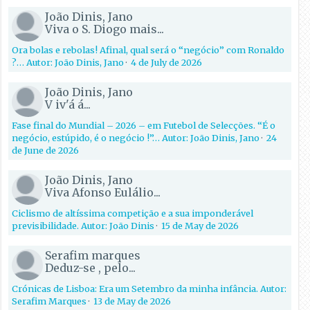
João Dinis, Jano
Viva o S. Diogo mais...
Ora bolas e rebolas! Afinal, qual será o “negócio” com Ronaldo
?… Autor: João Dinis, Jano
·
4 de July de 2026
João Dinis, Jano
V iv'á á...
Fase final do Mundial – 2026 – em Futebol de Selecções. “É o
negócio, estúpido, é o negócio !”… Autor: João Dinis, Jano
·
24
de June de 2026
João Dinis, Jano
Viva Afonso Eulálio...
Ciclismo de altíssima competição e a sua imponderável
previsibilidade. Autor: João Dinis
·
15 de May de 2026
Serafim marques
Deduz-se , pelo...
Crónicas de Lisboa: Era um Setembro da minha infância. Autor:
Serafim Marques
·
13 de May de 2026