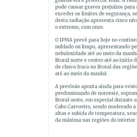
guarda-sol e protector solar. A radi
pode causar graves prejuízos para 
exceder os limites de segurança, s
desta radiação apresenta cinco níve
o extremo, com onze.
O IPMA prevê para hoje no contine
nublado ou limpo, apresentando pe
nebulosidade até ao meio da manhã
litoral norte e centro até ao início 
de chuva fraca no litoral das regiõe
até ao meio da manhã.
A previsão aponta ainda para vento
predominando de noroeste, sopra
litoral oeste, em especial durante a
Cabo Carvoeiro, sendo moderado a f
altas e subida de temperatura, se
da máxima nas regiões do interior 