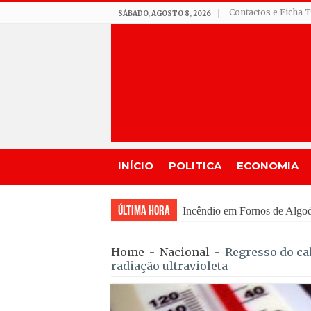
Contactos e Ficha 
SÁBADO, AGOSTO 8, 2026
INÍCIO
POLITICA
ECONOMIA
Última Hora
Seia assinala centenário d
Home
-
Nacional
-
Regresso do cal
radiação ultravioleta