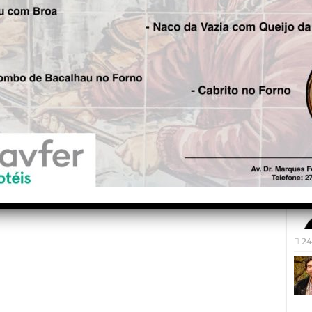
Fre
5 
Fal
Per
1 
Tad
“Vo
qui
27
24