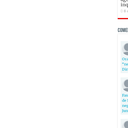
inq
8 
Come
Ora
“ne
Din
Fas
de 
neg
Jun