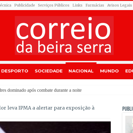
Técnica
Publicidade
Serviços Públicos
Links
Farmácias
Avisos Legais
DESPORTO
SOCIEDADE
NACIONAL
MUNDO
ED
or leva IPMA a alertar para exposição à
PUBLI