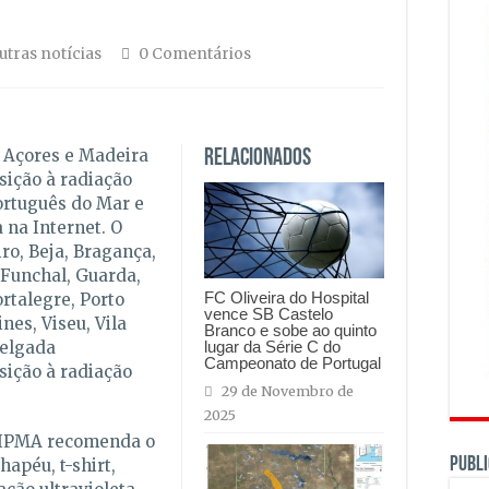
utras notícias
0 Comentários
, Açores e Madeira
Relacionados
sição à radiação
Português do Mar e
 na Internet. O
ro, Beja, Bragança,
 Funchal, Guarda,
FC Oliveira do Hospital
rtalegre, Porto
vence SB Castelo
nes, Viseu, Vila
Branco e sobe ao quinto
lugar da Série C do
Delgada
Campeonato de Portugal
sição à radiação
29 de Novembro de
2025
o IPMA recomenda o
PUBLI
hapéu, t-shirt,