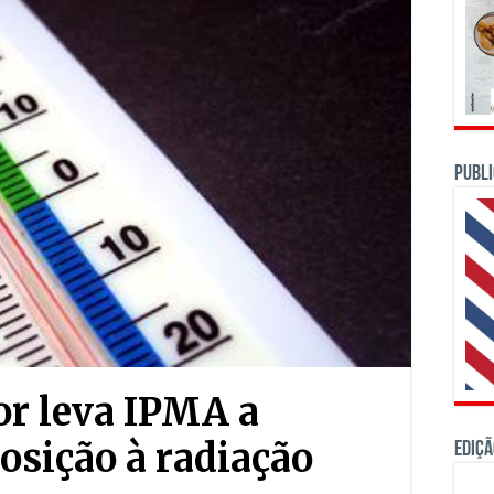
PUBLI
or leva IPMA a
osição à radiação
Ediçã