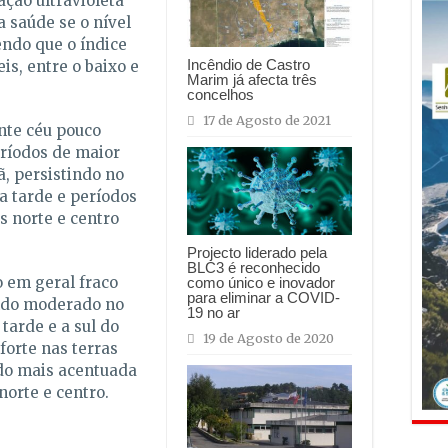
ação ultravioleta
a saúde se o nível
endo que o índice
Incêndio de Castro
is, entre o baixo e
Marim já afecta três
concelhos
17 de Agosto de 2021
nte céu pouco
ríodos de maior
, persistindo no
da tarde e períodos
s norte e centro
Projecto liderado pela
BLC3 é reconhecido
 em geral fraco
como único e inovador
para eliminar a COVID-
ndo moderado no
19 no ar
 tarde e a sul do
19 de Agosto de 2020
orte nas terras
ndo mais acentuada
norte e centro.