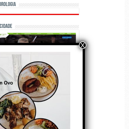
orologia
cidade
X
ÃO E CRÓNICAS
Matraquilhos… Autor:
Fernando Roldão
6 de Agosto de 2026
A marca Sporting em