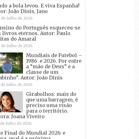
udo a bola levou. E viva Espanha!
or: João Dinis, Jano
 de Julho de 2026
nsino do Português esqueceu-se
 livros eternos. Autor: Paulo
itas do Amaral
 de Julho de 2026
Mundiais de Futebol –
1986 e 2026. Por entre
a “mão de Deus” e a
classe de um
abinho”. Autor: João Dinis
 de Julho de 2026
Girabolhos: mais do
que uma barragem, é
preciso uma visão
para o território.
ora: Joana Viveiro
 de Julho de 2026
e Final do Mundial 2026: e
ra, qual é a próxima