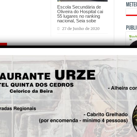
Mete
Escola Secundária de
Oliveira do Hospital cai
55 lugares no ranking
nacional, Seia sobe
Publi
27 de Junho de 2020
is!
Seg.
Corpo do idoso de Lagos da
Beira desaparecido em
Janeiro estava em elevado
estado de decomposição
OPINI