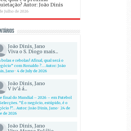
uietação? Autor: João Dinis
de Julho de 2026
ntários
João Dinis, Jano
Viva o S. Diogo mais...
 bolas e rebolas! Afinal, qual será o
gócio” com Ronaldo ?… Autor: João
is, Jano
·
4 de July de 2026
João Dinis, Jano
V iv'á á...
e final do Mundial – 2026 – em Futebol
Selecções. “É o negócio, estúpido, é o
ócio !”… Autor: João Dinis, Jano
·
24 de
e de 2026
João Dinis, Jano
Viva Afonso Eulálio...