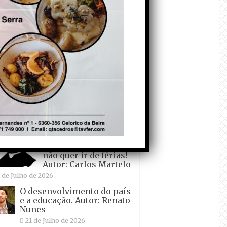
todo o mundo está a
crescer atrás de
Ronaldo. Autor: Paulo
itas do Amaral
de Agosto de 2026
so crescimento… Autor: Nuno
eira
de Agosto de 2026
ei Pogacar vence o “Tour” – A
lta a França em Bicicleta” pela
nta vez! Autor: João Dinis
 de Julho de 2026
Condecorem o
Primeiro ! – que ele
não quer ir de férias!
Autor: Carlos Martelo
 de Julho de 2026
O desenvolvimento do país
e a educação. Autor: Renato
Nunes
21 de Julho de 2026