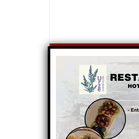
Partilhe com os seus amigos nas redes socia
Anterior
“Viagem Mágica ao Mundo
da Disney” abre hoje
comemorações do Dia
Mundial do Teatro em
Oliveira do Hospital