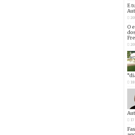
E t
Aut
20
O e
dos
Fre
20
“di
18
Aut
17
Fas
ago