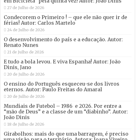
em Bicicleta” pela quinta vez! Autor: João Dinis
27 de Julho de 2026
Condecorem o Primeiro ! – que ele não quer ir de
férias! Autor: Carlos Martelo
24 de Julho de 2026
O desenvolvimento do país e a educação. Autor:
Renato Nunes
21 de Julho de 2026
E tudo a bola levou. E viva Espanha! Autor: João
Dinis, Jano
20 de Julho de 2026
O ensino do Português esqueceu-se dos livros
eternos. Autor: Paulo Freitas do Amaral
20 de Julho de 2026
Mundiais de Futebol – 1986 e 2026. Por entre a
“mão de Deus” e a classe de um “diabinho”. Autor:
João Dinis
18 de Julho de 2026
Girabolhos: mais do que uma barragem, é preciso
uma visão para o território. Autora: Joana Viveiro