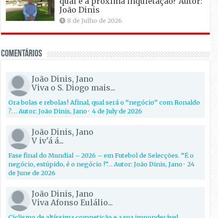
qual é a próxima inquietação? Autor:
João Dinis
8 de Julho de 2026
Comentários
João Dinis, Jano
Viva o S. Diogo mais...
Ora bolas e rebolas! Afinal, qual será o “negócio” com Ronaldo
?… Autor: João Dinis, Jano
·
4 de July de 2026
João Dinis, Jano
V iv'á á...
Fase final do Mundial – 2026 – em Futebol de Selecções. “É o
negócio, estúpido, é o negócio !”… Autor: João Dinis, Jano
·
24
de June de 2026
João Dinis, Jano
Viva Afonso Eulálio...
Ciclismo de altíssima competição e a sua imponderável