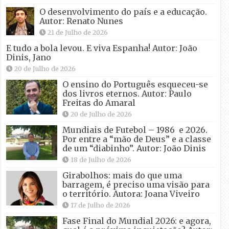
O desenvolvimento do país e a educação.
Autor: Renato Nunes
21 de Julho de 2026
E tudo a bola levou. E viva Espanha! Autor: João
Dinis, Jano
20 de Julho de 2026
O ensino do Português esqueceu-se
dos livros eternos. Autor: Paulo
Freitas do Amaral
20 de Julho de 2026
Mundiais de Futebol – 1986 e 2026.
Por entre a “mão de Deus” e a classe
de um “diabinho”. Autor: João Dinis
18 de Julho de 2026
Girabolhos: mais do que uma
barragem, é preciso uma visão para
o território. Autora: Joana Viveiro
17 de Julho de 2026
Fase Final do Mundial 2026: e agora,