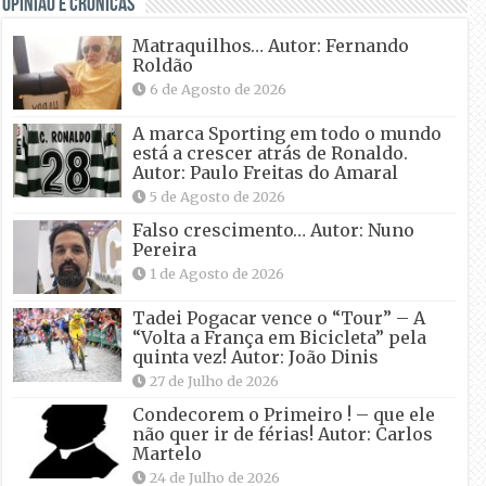
OPINIÃO E CRÓNICAS
Matraquilhos… Autor: Fernando
Roldão
6 de Agosto de 2026
A marca Sporting em todo o mundo
está a crescer atrás de Ronaldo.
Autor: Paulo Freitas do Amaral
5 de Agosto de 2026
Falso crescimento… Autor: Nuno
Pereira
1 de Agosto de 2026
Tadei Pogacar vence o “Tour” – A
“Volta a França em Bicicleta” pela
quinta vez! Autor: João Dinis
27 de Julho de 2026
Condecorem o Primeiro ! – que ele
não quer ir de férias! Autor: Carlos
Martelo
24 de Julho de 2026