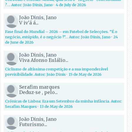
?… Autor: João Dinis, Jano
·
4 de July de 2026
João Dinis, Jano
V iv'á á...
Fase final do Mundial – 2026 – em Futebol de Selecções. “É o
negócio, estúpido, é o negócio !”… Autor: João Dinis, Jano
·
24
de June de 2026
João Dinis, Jano
Viva Afonso Eulálio...
Ciclismo de altíssima competição e a sua imponderável
previsibilidade. Autor: João Dinis
·
15 de May de 2026
Serafim marques
Deduz-se , pelo...
Crónicas de Lisboa: Era um Setembro da minha infância. Autor:
Serafim Marques
·
13 de May de 2026
João Dinis, Jano
Futurismo...