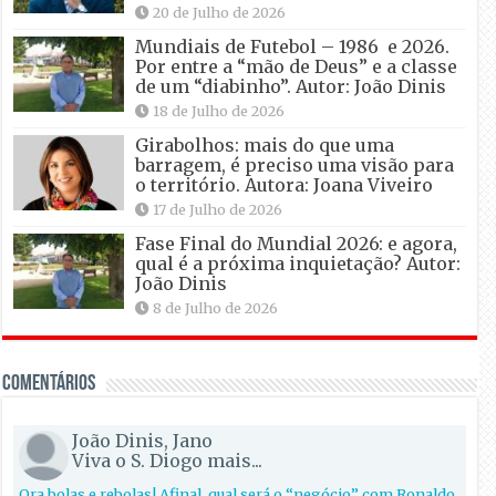
20 de Julho de 2026
Mundiais de Futebol – 1986 e 2026.
Por entre a “mão de Deus” e a classe
de um “diabinho”. Autor: João Dinis
18 de Julho de 2026
Girabolhos: mais do que uma
barragem, é preciso uma visão para
o território. Autora: Joana Viveiro
17 de Julho de 2026
Fase Final do Mundial 2026: e agora,
qual é a próxima inquietação? Autor:
João Dinis
8 de Julho de 2026
Comentários
João Dinis, Jano
Viva o S. Diogo mais...
Ora bolas e rebolas! Afinal, qual será o “negócio” com Ronaldo