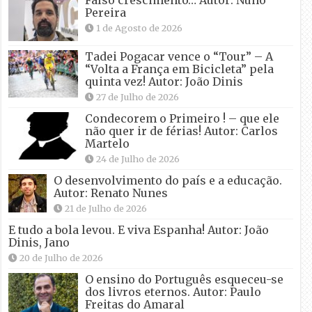
Pereira
1 de Agosto de 2026
Tadei Pogacar vence o “Tour” – A
“Volta a França em Bicicleta” pela
quinta vez! Autor: João Dinis
27 de Julho de 2026
Condecorem o Primeiro ! – que ele
não quer ir de férias! Autor: Carlos
Martelo
24 de Julho de 2026
O desenvolvimento do país e a educação.
Autor: Renato Nunes
21 de Julho de 2026
E tudo a bola levou. E viva Espanha! Autor: João
Dinis, Jano
20 de Julho de 2026
O ensino do Português esqueceu-se
dos livros eternos. Autor: Paulo
Freitas do Amaral