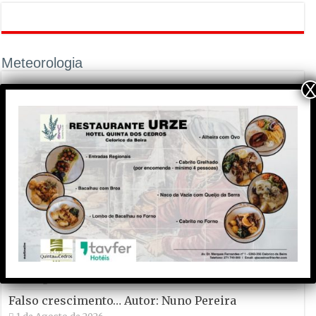
Meteorologia
X
Publicidade
OPINIÃO E CRÓNICAS
Matraquilhos… Autor: Fernando Roldão
6 de Agosto de 2026
A marca Sporting em todo o mundo está a crescer
atrás de Ronaldo. Autor: Paulo Freitas do Amaral
5 de Agosto de 2026
Falso crescimento… Autor: Nuno Pereira
1 de Agosto de 2026