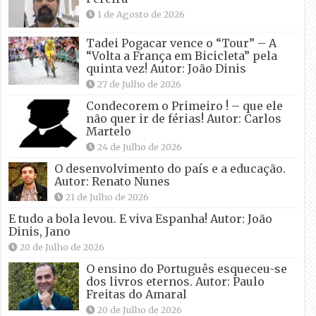
1 de Agosto de 2026
Tadei Pogacar vence o “Tour” – A
“Volta a França em Bicicleta” pela
quinta vez! Autor: João Dinis
27 de Julho de 2026
Condecorem o Primeiro ! – que ele
não quer ir de férias! Autor: Carlos
Martelo
24 de Julho de 2026
O desenvolvimento do país e a educação.
Autor: Renato Nunes
21 de Julho de 2026
E tudo a bola levou. E viva Espanha! Autor: João
Dinis, Jano
20 de Julho de 2026
O ensino do Português esqueceu-se
dos livros eternos. Autor: Paulo
Freitas do Amaral
20 de Julho de 2026