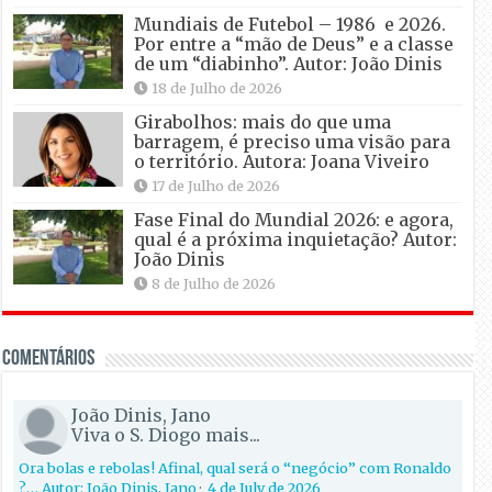
Mundiais de Futebol – 1986 e 2026.
Por entre a “mão de Deus” e a classe
de um “diabinho”. Autor: João Dinis
18 de Julho de 2026
Girabolhos: mais do que uma
barragem, é preciso uma visão para
o território. Autora: Joana Viveiro
17 de Julho de 2026
Fase Final do Mundial 2026: e agora,
qual é a próxima inquietação? Autor:
João Dinis
8 de Julho de 2026
Comentários
João Dinis, Jano
Viva o S. Diogo mais...
Ora bolas e rebolas! Afinal, qual será o “negócio” com Ronaldo
?… Autor: João Dinis, Jano
·
4 de July de 2026