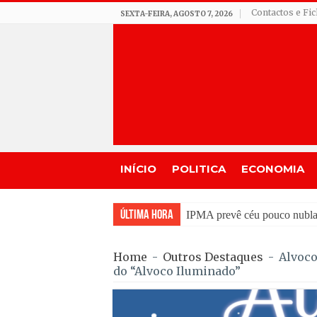
Contactos e Fi
SEXTA-FEIRA, AGOSTO 7, 2026
INÍCIO
POLITICA
ECONOMIA
Última Hora
Incêndios em Fornos de A
Home
-
Outros Destaques
-
Alvoco
do “Alvoco Iluminado”