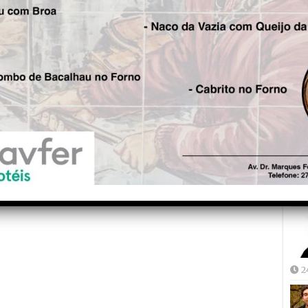
Fre
5
Joã
2
2