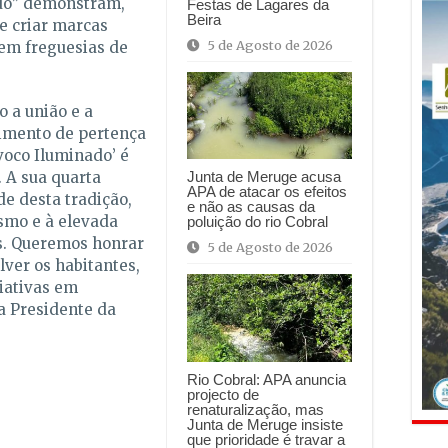
ado” demonstram,
Festas de Lagares da
Beira
e criar marcas
5 de Agosto de 2026
 em freguesias de
 a união e a
timento de pertença
lvoco Iluminado’ é
 A sua quarta
Junta de Meruge acusa
APA de atacar os efeitos
de desta tradição,
e não as causas da
smo e à elevada
poluição do rio Cobral
es. Queremos honrar
5 de Agosto de 2026
ver os habitantes,
ciativas em
a Presidente da
Rio Cobral: APA anuncia
projecto de
renaturalização, mas
Junta de Meruge insiste
que prioridade é travar a