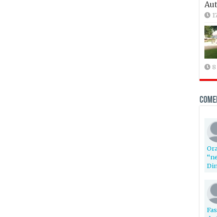
Aut
1
8
Come
Ora
“ne
Din
Fas