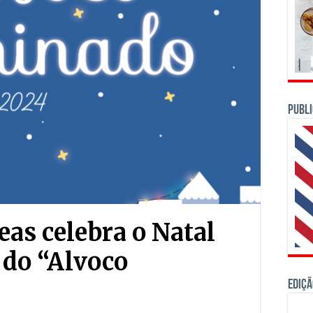
PUBLI
eas celebra o Natal
 do “Alvoco
Ediçã