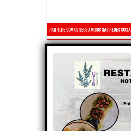
Partilhe com os seus amigos nas redes socia
Anterior
Câmara de Figueira de
Castelo Rodrigo aprovou
“um orçamento ambicioso,
rigoroso e responsável” para
2025