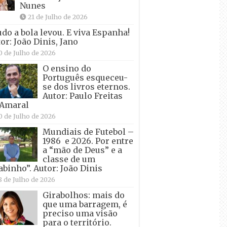
Nunes
21 de Julho de 2026
udo a bola levou. E viva Espanha!
or: João Dinis, Jano
0 de Julho de 2026
O ensino do
Português esqueceu-
se dos livros eternos.
Autor: Paulo Freitas
 Amaral
0 de Julho de 2026
Mundiais de Futebol –
1986 e 2026. Por entre
a “mão de Deus” e a
classe de um
abinho”. Autor: João Dinis
8 de Julho de 2026
Girabolhos: mais do
que uma barragem, é
preciso uma visão
para o território.