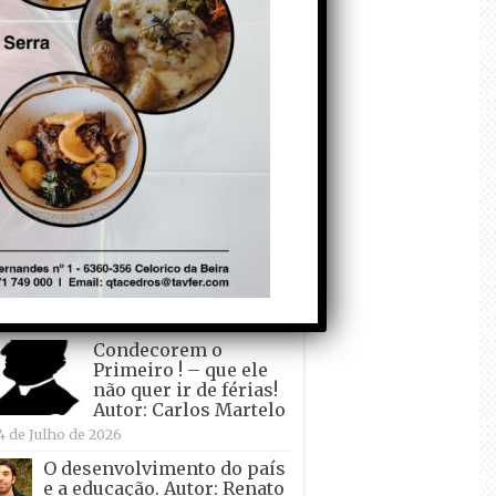
todo o mundo está a
crescer atrás de
Ronaldo. Autor: Paulo
itas do Amaral
 de Agosto de 2026
Falso crescimento…
Autor: Nuno Pereira
1 de Agosto de 2026
Tadei Pogacar vence o
“Tour” – A “Volta a
França em Bicicleta”
pela quinta vez! Autor:
o Dinis
7 de Julho de 2026
Condecorem o
Primeiro ! – que ele
não quer ir de férias!
Autor: Carlos Martelo
4 de Julho de 2026
O desenvolvimento do país
e a educação. Autor: Renato