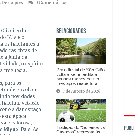
 Destaques
0 Comentários
 Oliveira do
Relacionados
 do “Alvoco
a os habitantes a
adeiras obras de
o a Junta de
ividade, o espírito
Praia fluvial de São Gião
a freguesia.
volta a ser interdita a
banhos menos de um
, para os
mês após reabertura
retende envolver
7 de Agosto de 2026
zindo novidades
 habitual votação
cer e a dar espaço
o esta época
va e calorosa,”
Tradição do “Solteiros vs
PUBLI
ão Miguel Pais. As
Casados” regressa às