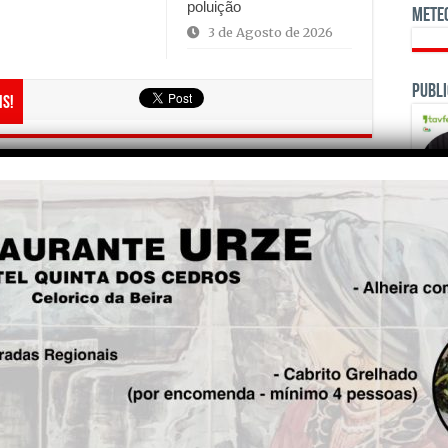
poluição
Mete
3 de Agosto de 2026
Publi
is!
Seg.
Sampaense Basket procura
inverter (hoje) ciclo de
derrotas
OPINI