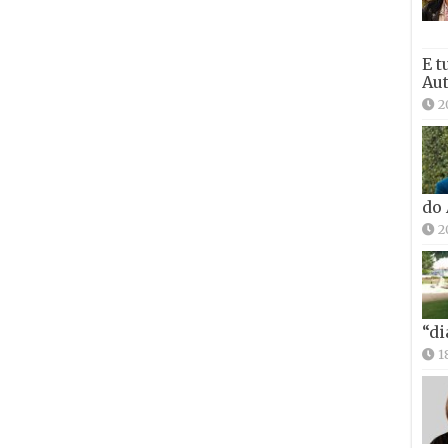
E t
Aut
2
do
2
“di
1