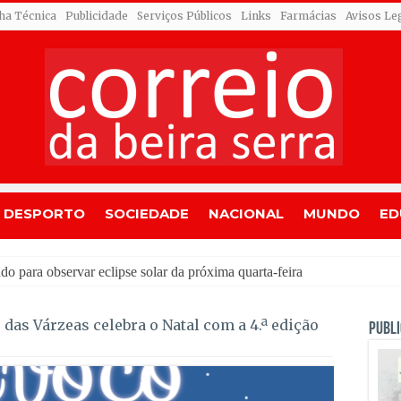
cha Técnica
Publicidade
Serviços Públicos
Links
Farmácias
Avisos Le
DESPORTO
SOCIEDADE
NACIONAL
MUNDO
ED
 das Várzeas celebra o Natal com a 4.ª edição
PUBLI