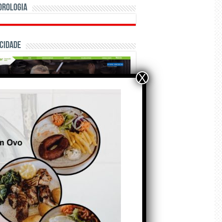
orologia
cidade
X
ÃO E CRÓNICAS
Matraquilhos… Autor:
Fernando Roldão
6 de Agosto de 2026
A marca Sporting em