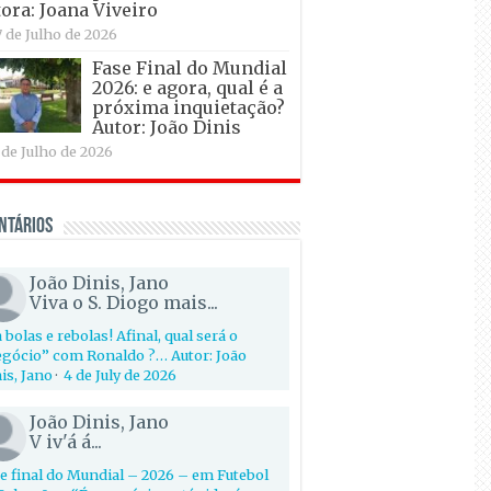
ora: Joana Viveiro
7 de Julho de 2026
Fase Final do Mundial
2026: e agora, qual é a
próxima inquietação?
Autor: João Dinis
 de Julho de 2026
ntários
João Dinis, Jano
Viva o S. Diogo mais...
 bolas e rebolas! Afinal, qual será o
gócio” com Ronaldo ?… Autor: João
is, Jano
·
4 de July de 2026
João Dinis, Jano
V iv'á á...
e final do Mundial – 2026 – em Futebol