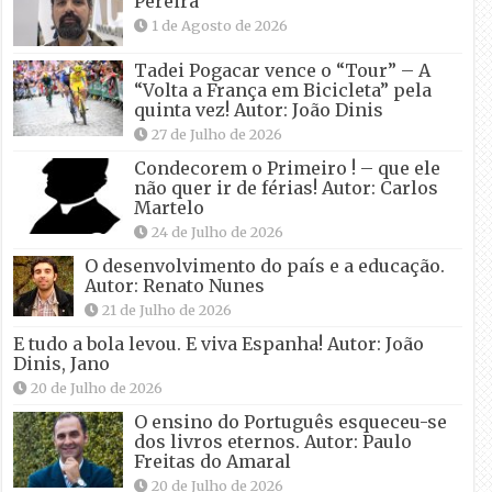
Pereira
1 de Agosto de 2026
Tadei Pogacar vence o “Tour” – A
“Volta a França em Bicicleta” pela
quinta vez! Autor: João Dinis
27 de Julho de 2026
Condecorem o Primeiro ! – que ele
não quer ir de férias! Autor: Carlos
Martelo
24 de Julho de 2026
O desenvolvimento do país e a educação.
Autor: Renato Nunes
21 de Julho de 2026
E tudo a bola levou. E viva Espanha! Autor: João
Dinis, Jano
20 de Julho de 2026
O ensino do Português esqueceu-se
dos livros eternos. Autor: Paulo
Freitas do Amaral
20 de Julho de 2026