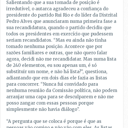
Salientando que a sua tomada de posição é
irredutível, o autarca agradeceu a confiança do
presidente do partido Rui Rio e do líder da Distrital
Pedro Alves que anunciaram numa primeira fase a
sua recandidatura, quando o partido decidiu que
todos os presidentes em exercício que pudessem
seriam recandidatos. “Mas eu ainda não tinha
tomado nenhuma posição. Acontece que por
razões familiares e outras, que não quero falar
agora, decidi não me recandidatar. Mas numa lista
de 240 elementos, eu sou apenas um, é só
substituir um nome, e não há lista?”, questiona,
adiantando que em dois dias ele fazia as listas
para concorrer. “Nunca fui convidado para
nenhuma reunião da Comissão política, não podem
arranjar uma capa para se desculparem e não me
posso zangar com essas pessoas porque
simplesmente não havia diálogo”.
“A pergunta que se coloca é porque é que as
pessoas vão comigo e não vão com eles. As listas