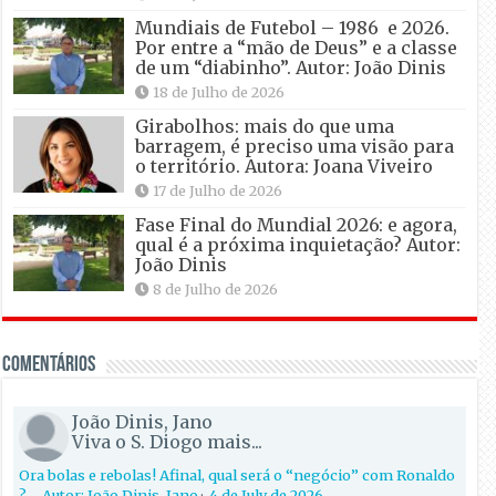
Mundiais de Futebol – 1986 e 2026.
Por entre a “mão de Deus” e a classe
de um “diabinho”. Autor: João Dinis
18 de Julho de 2026
Girabolhos: mais do que uma
barragem, é preciso uma visão para
o território. Autora: Joana Viveiro
17 de Julho de 2026
Fase Final do Mundial 2026: e agora,
qual é a próxima inquietação? Autor:
João Dinis
8 de Julho de 2026
Comentários
João Dinis, Jano
Viva o S. Diogo mais...
Ora bolas e rebolas! Afinal, qual será o “negócio” com Ronaldo
?… Autor: João Dinis, Jano
·
4 de July de 2026